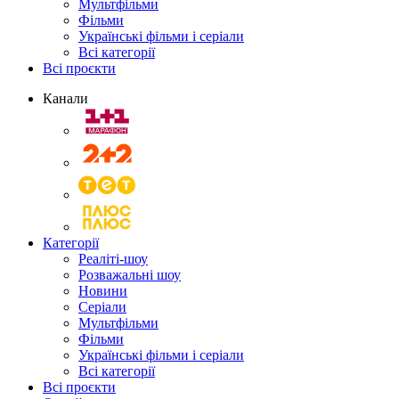
Мультфільми
Фільми
Українські фільми і серіали
Всі категорії
Всі проєкти
Канали
Категорії
Реаліті-шоу
Розважальні шоу
Новини
Серіали
Мультфільми
Фільми
Українські фільми і серіали
Всі категорії
Всі проєкти