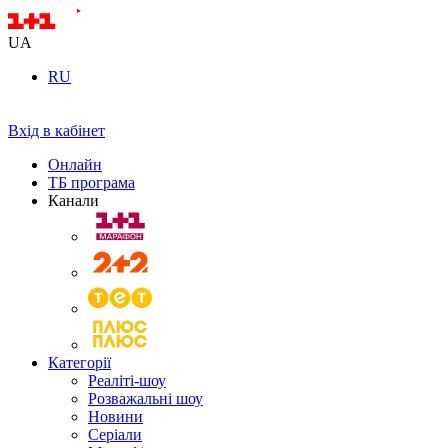
UA
RU
Вхід в кабінет
Онлайн
ТБ програма
Канали
Категорії
Реаліті-шоу
Розважальні шоу
Новини
Серіали