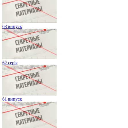
63 випуск
62 серія
61 випуск