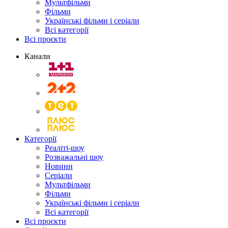
Мультфільми
Фільми
Українські фільми і серіали
Всі категорії
Всі проєкти
Канали
Категорії
Реаліті-шоу
Розважальні шоу
Новини
Серіали
Мультфільми
Фільми
Українські фільми і серіали
Всі категорії
Всі проєкти