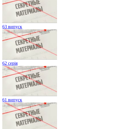
63 випуск
62 серія
61 випуск