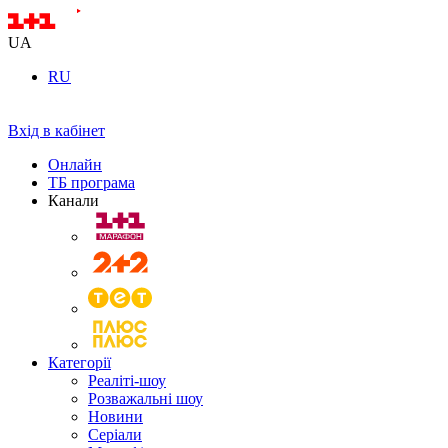
UA
RU
Вхід в кабінет
Онлайн
ТБ програма
Канали
Категорії
Реаліті-шоу
Розважальні шоу
Новини
Серіали