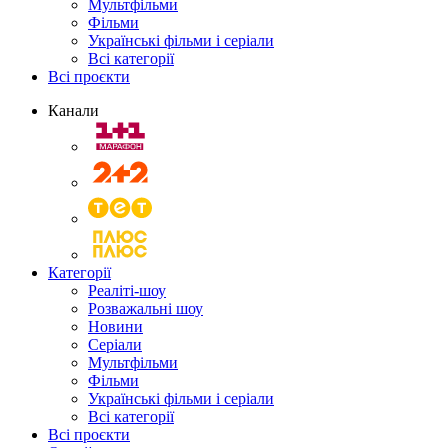
Мультфільми
Фільми
Українські фільми і серіали
Всі категорії
Всі проєкти
Канали
Категорії
Реаліті-шоу
Розважальні шоу
Новини
Серіали
Мультфільми
Фільми
Українські фільми і серіали
Всі категорії
Всі проєкти