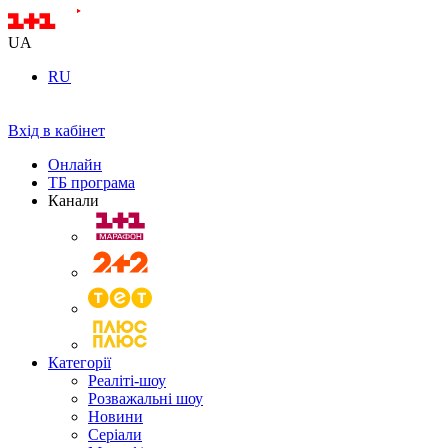
UA
RU
Вхід в кабінет
Онлайн
ТБ програма
Канали
Категорії
Реаліті-шоу
Розважальні шоу
Новини
Серіали