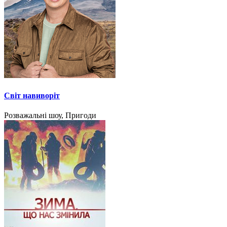
Світ навиворіт
Розважальні шоу, Пригоди