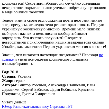
космонавтов! Секретная лаборатория случайно совершила
невероятное открытие – наши ученые изобрели супертопливо
в виде обычной таблетки.
Теперь, имея в своем распоряжении почти неограниченные
энергоресурсы, исследователи решают организовать Первую
украинскую космическую миссию. Времени мало, экипаж
выбирают наспех, а цель миссии вообще забывают
определить. Что из этого получится? Следите за
невероятными приключениями наших звездонавтовв онлайн.
Узнайте, как закончится Первая украинская миссия в космосе!
Знаєшь, чем питаются настоящие звездонавты? Переходи
по
ссылке
и узнай все секреты космического шашлыка
из альдебаранины.
Год:
2018
Страна:
Украина
Жанр:
сериал
Актеры:
Виктор Розовый, Александр Станкевич, Илья
Дерменжи, Сергей Бабилов, Дарья Кобякова, Кристина
Понунаева, Рустем Эмирсалиев
Читать дальше
Юмор
Развлекательные шоу
Сериалы
TET