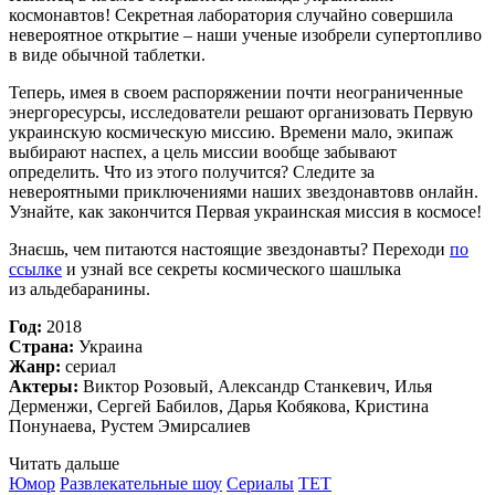
космонавтов! Секретная лаборатория случайно совершила
невероятное открытие – наши ученые изобрели супертопливо
в виде обычной таблетки.
Теперь, имея в своем распоряжении почти неограниченные
энергоресурсы, исследователи решают организовать Первую
украинскую космическую миссию. Времени мало, экипаж
выбирают наспех, а цель миссии вообще забывают
определить. Что из этого получится? Следите за
невероятными приключениями наших звездонавтовв онлайн.
Узнайте, как закончится Первая украинская миссия в космосе!
Знаєшь, чем питаются настоящие звездонавты? Переходи
по
ссылке
и узнай все секреты космического шашлыка
из альдебаранины.
Год:
2018
Страна:
Украина
Жанр:
сериал
Актеры:
Виктор Розовый, Александр Станкевич, Илья
Дерменжи, Сергей Бабилов, Дарья Кобякова, Кристина
Понунаева, Рустем Эмирсалиев
Читать дальше
Юмор
Развлекательные шоу
Сериалы
TET