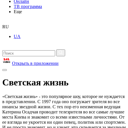
Онлайн
ТВ программа
Еще
RU
UA
Открыть в приложении
Светская жизнь
«Светская жизнь» - это популярное шоу, которое не нуждается
в представлении. С 1997 года оно погружает зрителя во все
нюансы звездной жизни. С тех пор его неизменная ведущая
Катерина Осадчая проводит телезрителя во все самые лучшие
места Киева и знакомит со всеми известными личностями. От
ее взгляда не укроется ни один певец, политик или спортсмен.
И не просто знакомит, но и узнает, что скрывается за звездным