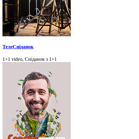
ТелеСніданок
1+1 video, Сніданок з 1+1