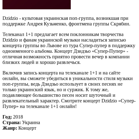
Dzidzio - культовая украинская поп-группа, возникшая при
поддержке Андрея Кузьменко, фронтмена группы Скрябин.
Телеканал 1+1 предлагает всем поклонникам творчества
Dzidzio и фанам украинской музыки насладиться записью
концерта группы во Львове из тура Супер-пупер в поддержку
одноименного альбома. Концерт Дзидзьо «Супер-Пупер» -
отличная возможность приятно провести вечер в компании
близких людей и хорошо развлечься.
Включив запись концерта на телеканале 1+1 и на сайте
онлайн, вы сможете убедиться в уникальности стиля музыки
поп-группы, ведь Дзидзьо использует в своих песнях не
только украинский язык, но и суржик. К тому же,
подавляющее большинство песен носит шуточный и
развлекательный характер. Смотрите концерт Dzidzio «Супер-
Пупер» на телеканале 1+1 онлайн!
Год;
2018
Страна:
Украина
Жанр:
Концерт