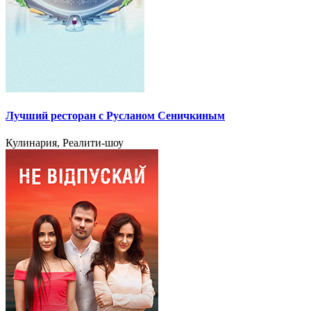
Лучший ресторан с Русланом Сеничкиным
Кулинария, Реалити-шоу