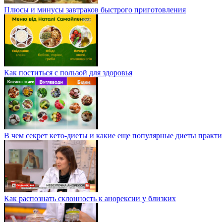
Плюсы и минусы завтраков быстрого приготовления
Как поститься с пользой для здоровья
В чем секрет кето-диеты и какие еще популярные диеты практ
Как распознать склонность к анорексии у близких