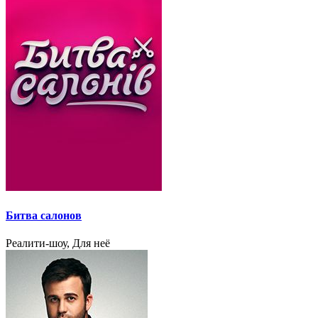
Битва салонов
Реалити-шоу, Для неё