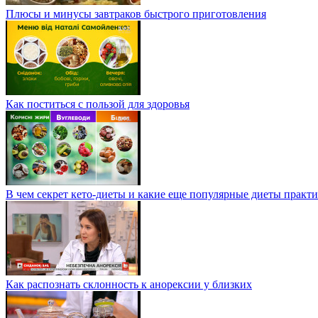
Плюсы и минусы завтраков быстрого приготовления
Как поститься с пользой для здоровья
В чем секрет кето-диеты и какие еще популярные диеты практ
Как распознать склонность к анорексии у близких