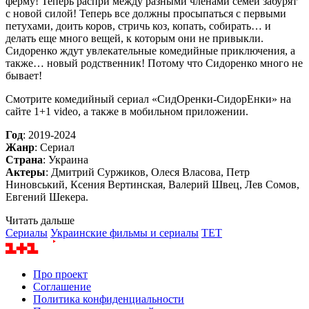
ферму! Теперь распри между разными членами семей забурят
с новой силой! Теперь все должны просыпаться с первыми
петухами, доить коров, стричь коз, копать, собирать… и
делать еще много вещей, к которым они не привыкли.
Сидоренко ждут увлекательные комедийные приключения, а
также… новый родственник! Потому что Сидоренко много не
бывает!
Смотрите комедийный сериал «СидОренки-СидорЕнки» на
сайте 1+1 video, а также в мобильном приложении.
Год
: 2019-2024
Жанр
: Сериал
Страна
: Украина
Актеры
: Дмитрий Суржиков, Олеся Власова, Петр
Ниновський, Ксения Вертинская, Валерий Швец, Лев Сомов,
Евгений Шекера.
Читать дальше
Сериалы
Украинские фильмы и сериалы
TET
Про проект
Соглашение
Политика конфиденциальности