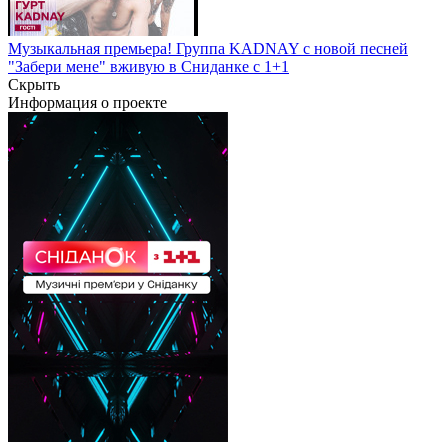
Музыкальная премьера! Группа KADNAY с новой песней
"Забери мене" вживую в Сниданке с 1+1
Скрыть
Информация о проекте