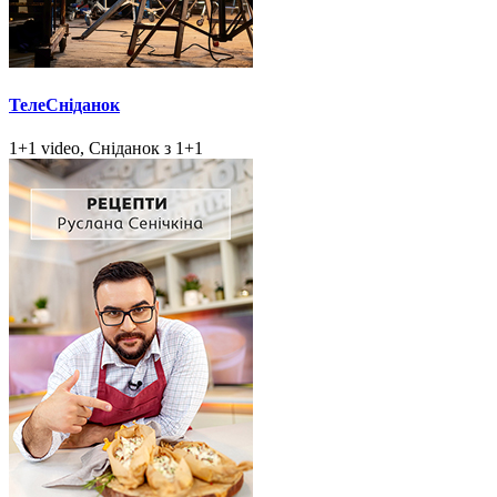
ТелеСніданок
1+1 video, Сніданок з 1+1