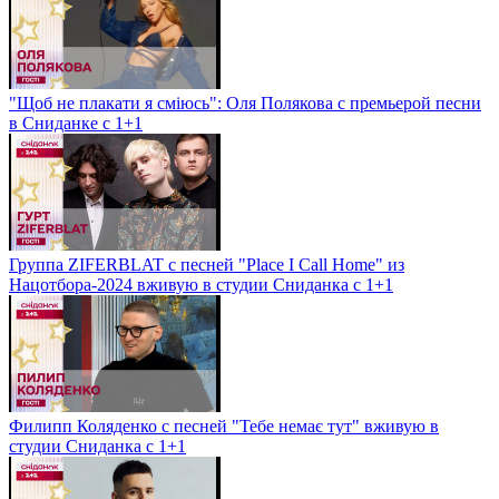
"Щоб не плакати я сміюсь": Оля Полякова с премьерой песни
в Сниданке с 1+1
Группа ZIFERBLAT с песней "Place I Call Home" из
Нацотбора-2024 вживую в студии Сниданка с 1+1
Филипп Коляденко с песней "Тебе немає тут" вживую в
студии Сниданка с 1+1