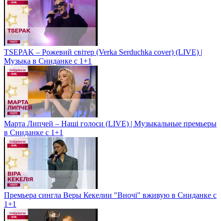
TSEPAK – Рожевий світер (Verka Serduchka cover) (LIVE) |
Музыка в Сниданке с 1+1
Марта Липчей – Наші голоси (LIVE) | Музыкальные премьеры
в Сниданке с 1+1
Премьера сингла Веры Кекелии "Вночі" вживую в Сниданке с
1+1