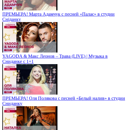
ПРЕМЬЕРА! Марта Адамчук с песней «Палає» в студии
Сніданку
YAGODA & Макс Леонов – Трава (LIVE) | Музыка в
Сниданке с 1+1
ПРЕМЬЕРА! Оля Полякова с песней «Белый налив» в студии
Сниданку