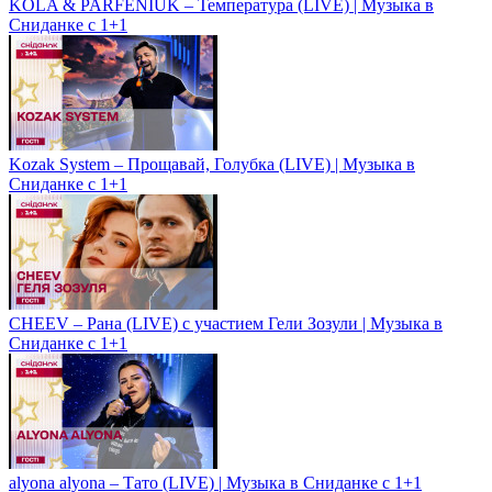
KOLA & PARFENIUK – Температура (LIVE) | Музыка в
Сниданке с 1+1
Kozak System – Прощавай, Голубка (LIVE) | Музыка в
Сниданке с 1+1
CHEEV – Рана (LIVE) с участием Гели Зозули | Музыка в
Сниданке с 1+1
alyona alyona – Тато (LIVE) | Музыка в Сниданке с 1+1