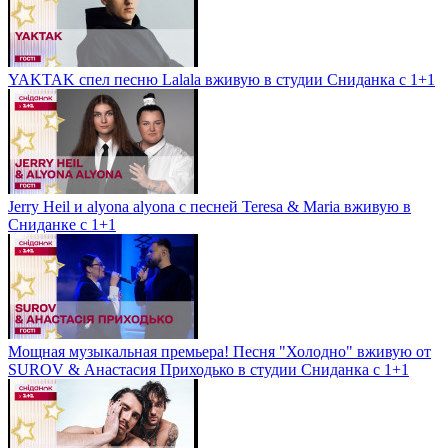
YAKTAK спел песню Lalala вживую в студии Сниданка с 1+1
Jerry Heil и alyona alyona с песней Teresa & Maria вживую в
Сниданке с 1+1
Мощная музыкальная премьера! Песня "Холодно" вживую от
SUROV & Анастасия Приходько в студии Сниданка с 1+1