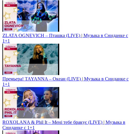
ZLATA OGNEVICH – Пташка (LIVE) | Музыка в Сниданке с
1+1
Премьера! TAYANNA – Океан (LIVE) | Музыка в Сниданке с
1+1
ROXOLANA & Phil It – Мені тебе бракує (LIVE) | Музыка в
Сниданке с 1+1