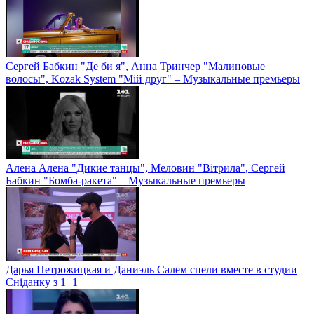
Сергей Бабкин "Де би я", Анна Тринчер "Малиновые
волосы", Kozak System "Мій друг" – Музыкальные премьеры
Алена Алена "Дикие танцы", Меловин "Вітрила", Сергей
Бабкин "Бомба-ракета" – Музыкальные премьеры
Дарья Петрожицкая и Даниэль Салем спели вместе в студии
Сніданку з 1+1