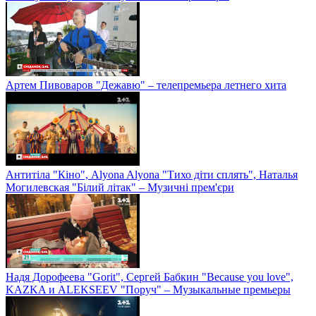
Артем Пивоваров "Дежавю" – телепремьера летнего хита
Антитіла "Кіно", Alyona Alyona "Тихо діти сплять", Наталья
Могилевская "Білий літак" – Музичні прем'єри
Надя Дорофеева "Gorit", Сергей Бабкин "Because you love",
KAZKA и ALEKSEEV "Поруч" – Музыкальные премьеры