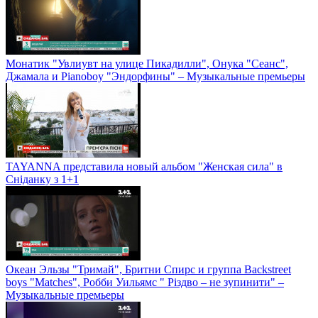
Монатик "Увлиувт на улице Пикадилли", Онука "Сеанс",
Джамала и Pianoboy "Эндорфины" – Музыкальные премьеры
TAYANNA представила новый альбом "Женская сила" в
Сніданку з 1+1
Океан Эльзы "Тримай", Бритни Спирс и группа Backstreet
boys "Matches", Робби Уильямс " Різдво – не зупинити" –
Музыкальные премьеры