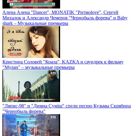
Алена Алена "Dancer", MONATIK "Ритмоlove", Сергей
Михалок и Александр Чемеров "Чернобыль форева" и Baby
shark – Музыкальные премьеры
Кристина Соловей "Коала", KAZKA и саундрек к фильму
"Мулан" – музыкальные премьеры
"Ляпис-98" и "Димна Суміш" спели песню Кузьмы Скрябина
"Чернобыль форева"