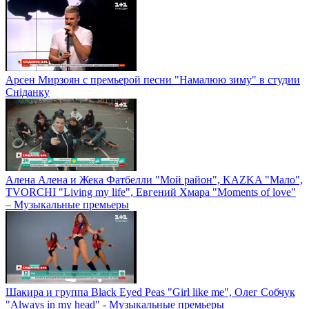
Арсен Мирзоян с премьерой песни "Намалюю зиму" в студии
Сніданку
Алена Алена и Жека Фатбелли "Мой район", KAZKA "Мало",
TVORCHI "Living my life", Евгений Хмара "Moments of love"
– Музыкальные премьеры
Шакира и группа Black Eyed Peas "Girl like me", Олег Собчук
"Always in my head" - Музыкальные премьеры