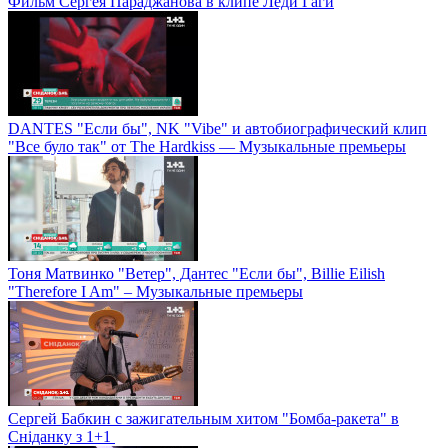
Фильм Сергея Параджанова в клипе Леди Гаги
DANTES "Если бы", NK "Vibe" и автобиографический клип
"Все було так" от The Hardkiss — Музыкальные премьеры
Тоня Матвинко "Ветер", Дантес "Если бы", Billie Eilish
"Therefore I Am" – Музыкальные премьеры
Сергей Бабкин с зажигательным хитом "Бомба-ракета" в
Сніданку з 1+1