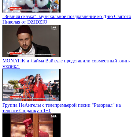
"Зимняя сказка": музыкальное поздравление ко Дню Святого
Николая от DZIDZIO
MONATIK и Лайма Вайкуле представили совместный клип-
мюзикл
Группа НеАнгелы с телепремьерой песни "Разорвал" на
террасе Сніданку з 1+1