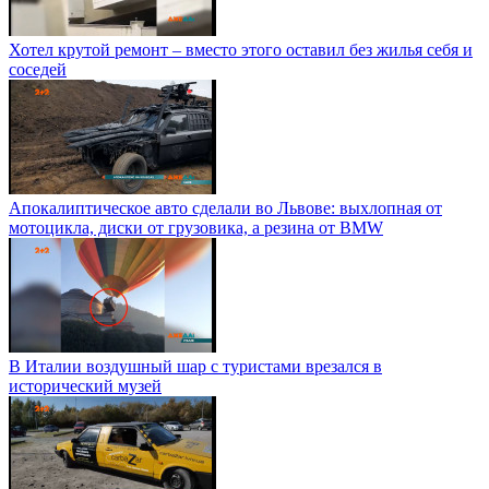
Хотел крутой ремонт – вместо этого оставил без жилья себя и
соседей
Апокалиптическое авто сделали во Львове: выхлопная от
мотоцикла, диски от грузовика, а резина от BMW
В Италии воздушный шар с туристами врезался в
исторический музей