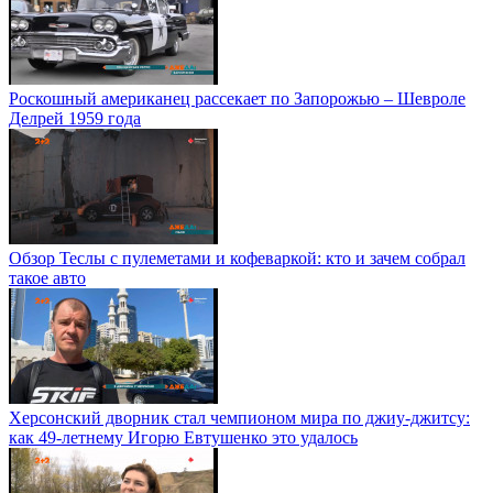
Роскошный американец рассекает по Запорожью – Шевроле
Делрей 1959 года
Обзор Теслы с пулеметами и кофеваркой: кто и зачем собрал
такое авто
Херсонский дворник стал чемпионом мира по джиу-джитсу:
как 49-летнему Игорю Евтушенко это удалось