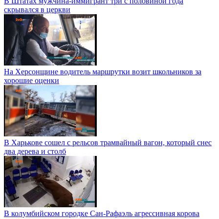
В Штатах мужчина-иммигрант три с половиной года
скрывался в церкви
На Херсонщине водитель маршрутки возит школьников за
хорошие оценки
В Харькове сошел с рельсов трамвайный вагон, который снес
два дерева и столб
В колумбийском городке Сан-Рафаэль агрессивная корова