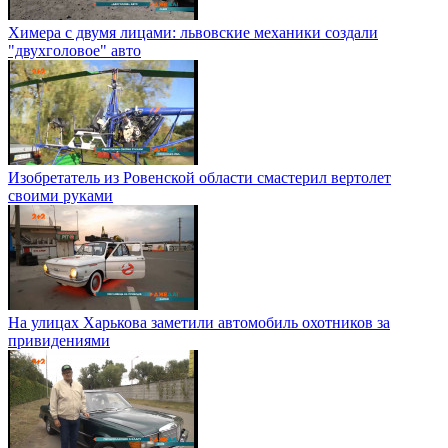
Химера с двумя лицами: львовские механики создали
"двухголовое" авто
Изобретатель из Ровенской области смастерил вертолет
своими руками
На улицах Харькова заметили автомобиль охотников за
привидениями