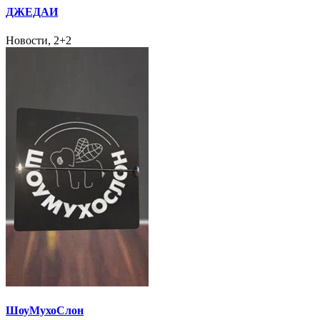
ДЖЕДАИ
Новости, 2+2
ШоуМухоСлон