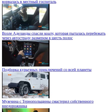
ворвалась в местный госпиталь
Возле Аделаиды спасли коалу, которая пыталась перебежать
через автостраду размером в шесть полос
Подборка курьезных приключений со всей планеты
Мужчина с Тернопольщины смастерил собственного
внедорожника