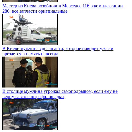
Мастер из Киева возобновил Мерседес 116 в комплектации
280: все запчасти оригинальные
В Киеве мужчина сделал авто, которое наводит ужас и
врезается в память навсегда
В столице мужчина угрожал самоподрывом, если ему не
вернут авто с штрафплощадки