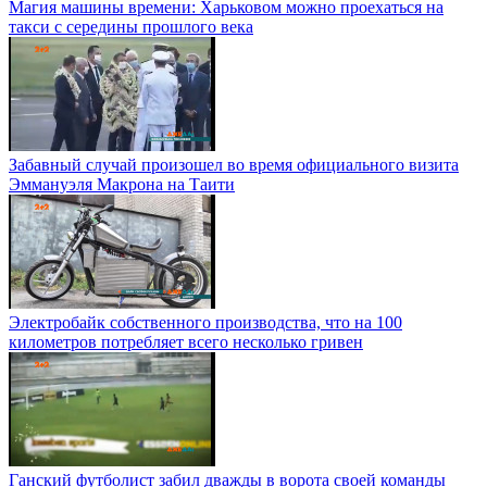
Магия машины времени: Харьковом можно проехаться на
такси с середины прошлого века
Забавный случай произошел во время официального визита
Эммануэля Макрона на Таити
Электробайк собственного производства, что на 100
километров потребляет всего несколько гривен
Ганский футболист забил дважды в ворота своей команды