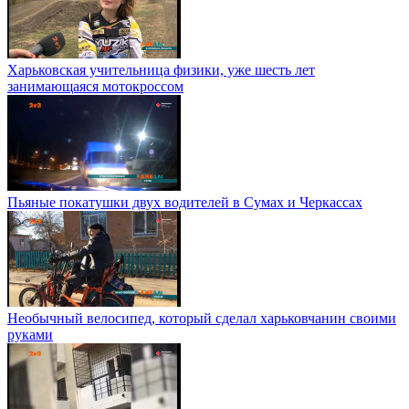
Харьковская учительница физики, уже шесть лет
занимающаяся мотокроссом
Пьяные покатушки двух водителей в Сумах и Черкассах
Необычный велосипед, который сделал харьковчанин своими
руками