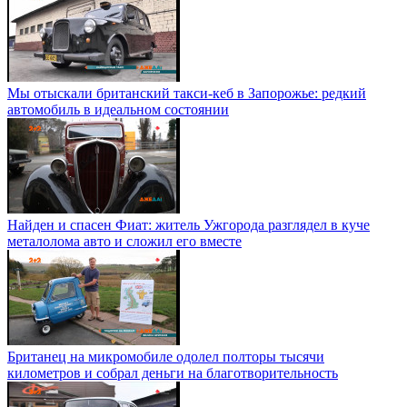
Мы отыскали британский такси-кеб в Запорожье: редкий
автомобиль в идеальном состоянии
Найден и спасен Фиат: житель Ужгорода разглядел в куче
металолома авто и сложил его вместе
Британец на микромобиле одолел полторы тысячи
километров и собрал деньги на благотворительность