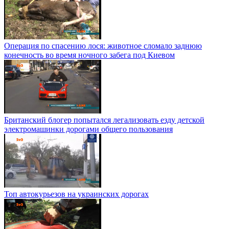
Операция по спасению лося: животное сломало заднюю
конечность во время ночного забега под Киевом
Британский блогер попытался легализовать езду детской
электромашинки дорогами общего пользования
Топ автокурьезов на украинских дорогах