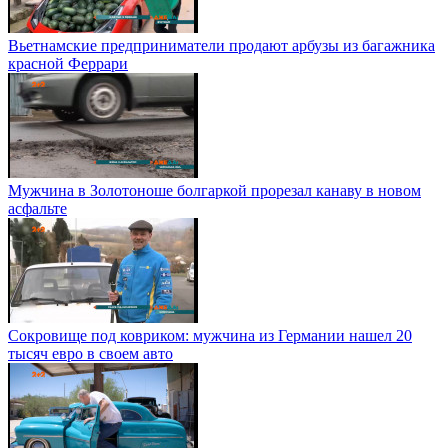
Вьетнамские предприниматели продают арбузы из багажника
красной Феррари
Мужчина в Золотоноше болгаркой прорезал канаву в новом
асфальте
Сокровище под ковриком: мужчина из Германии нашел 20
тысяч евро в своем авто