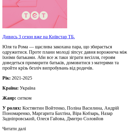
Дивись 3 сезон вже на Київстар ТБ.
Юля та Рома — щаслива закохана пара, що збирається
одружитися. Проте плани молоді зіпсує давня ворожнеча між
їхніми батьками. Аби все ж таки зіграти весілля, героям
доведеться примирити батьків, домовитися з матерями та
пройти крізь безліч випробувань від родичів.
Рік:
2021-2025
Країна:
Україна
Жанр:
ситком
У ролях:
Костянтин Войтенко, Поліна Василина, Андрій
Пономаренко, Маргарита Бахтіна, Віра Кобзарь, Назар
Задніпровський, Олеся Гайова, Дмитро Соловйов
Читати далі