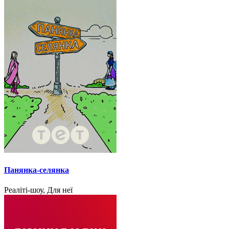
Панянка-селянка
Реаліті-шоу, Для неї