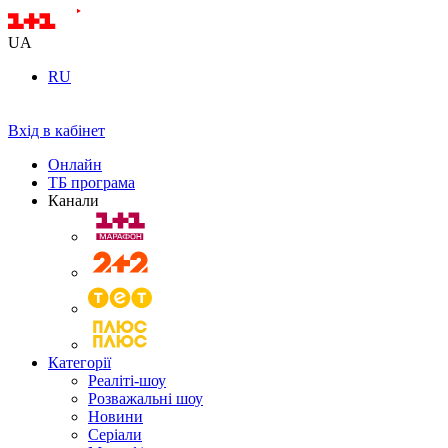
UA
RU
Вхід в кабінет
Онлайн
ТБ програма
Канали
Категорії
Реаліті-шоу
Розважальні шоу
Новини
Серіали