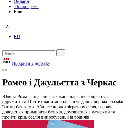
Онлайн
ТБ програма
Еще
UA
RU
Відкрити у додатку
Ромео і Джульєтта з Черкас
Юля та Рома — щаслива закохана пара, що збирається
одружитися. Проте плани молоді зіпсує давня ворожнеча між
їхніми батьками. Аби все ж таки зіграти весілля, героям
доведеться примирити батьків, домовитися з матерями та
пройти крізь безліч випробувань від родичів.