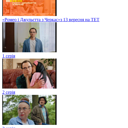
«Ромео і Джульєтта з Черкас»з 13 вересня на ТЕТ
1 серія
2 серія