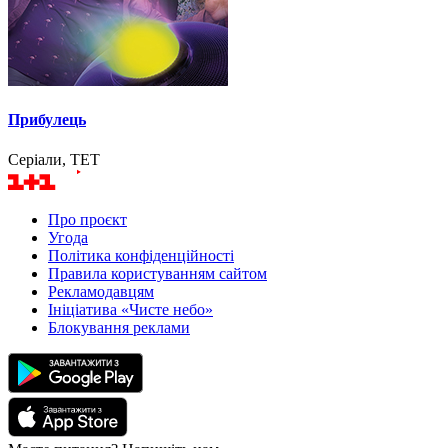
Прибулець
Серіали, ТЕТ
Про проєкт
Угода
Політика конфіденційності
Правила користуванням сайтом
Рекламодавцям
Ініціатива «Чисте небо»
Блокування реклами