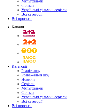
Мультфільми
Фільми
Українські фільми і серіали
Всі категорії
Всі проєкти
Канали
Категорії
Реаліті-шоу
Розважальні шоу
Новини
Серіали
Мультфільми
Фільми
Українські фільми і серіали
Всі категорії
Всі проєкти