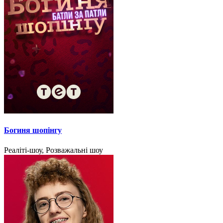
Богиня шопінгу
Реаліті-шоу, Розважальні шоу