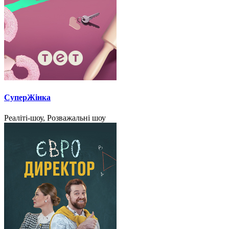
СуперЖінка
Реаліті-шоу, Розважальні шоу