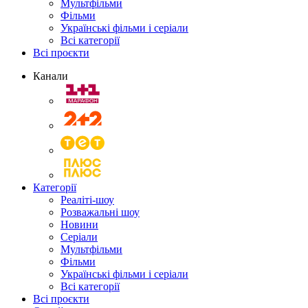
Мультфільми
Фільми
Українські фільми і серіали
Всі категорії
Всі проєкти
Канали
Категорії
Реаліті-шоу
Розважальні шоу
Новини
Серіали
Мультфільми
Фільми
Українські фільми і серіали
Всі категорії
Всі проєкти