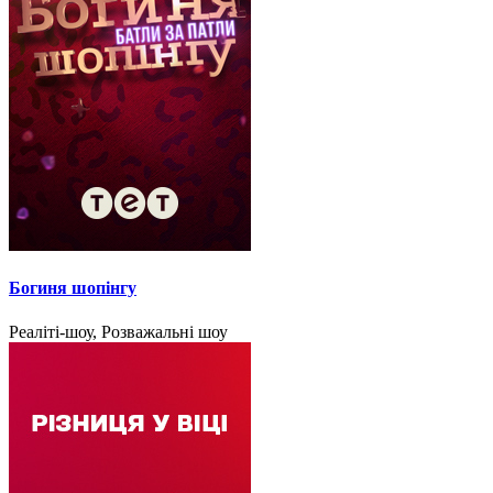
Богиня шопінгу
Реаліті-шоу, Розважальні шоу