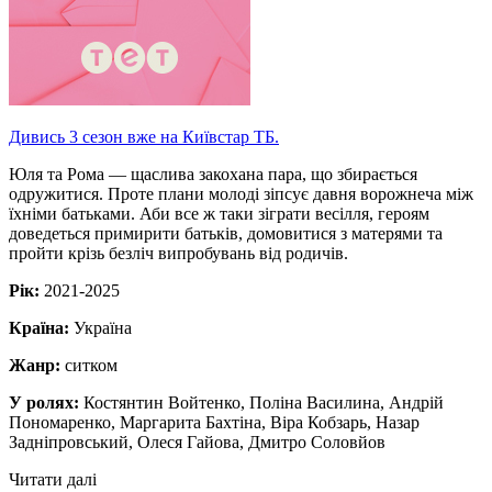
Дивись 3 сезон вже на Київстар ТБ.
Юля та Рома — щаслива закохана пара, що збирається
одружитися. Проте плани молоді зіпсує давня ворожнеча між
їхніми батьками. Аби все ж таки зіграти весілля, героям
доведеться примирити батьків, домовитися з матерями та
пройти крізь безліч випробувань від родичів.
Рік:
2021-2025
Країна:
Україна
Жанр:
ситком
У ролях:
Костянтин Войтенко, Поліна Василина, Андрій
Пономаренко, Маргарита Бахтіна, Віра Кобзарь, Назар
Задніпровський, Олеся Гайова, Дмитро Соловйов
Читати далі