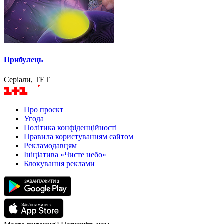
Прибулець
Серіали, ТЕТ
Про проєкт
Угода
Політика конфіденційності
Правила користуванням сайтом
Рекламодавцям
Ініціатива «Чисте небо»
Блокування реклами