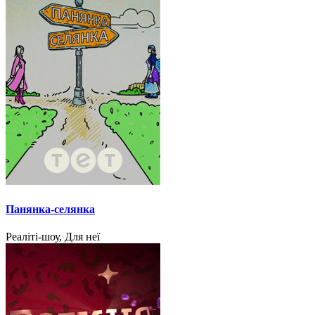
Панянка-селянка
Реаліті-шоу, Для неї