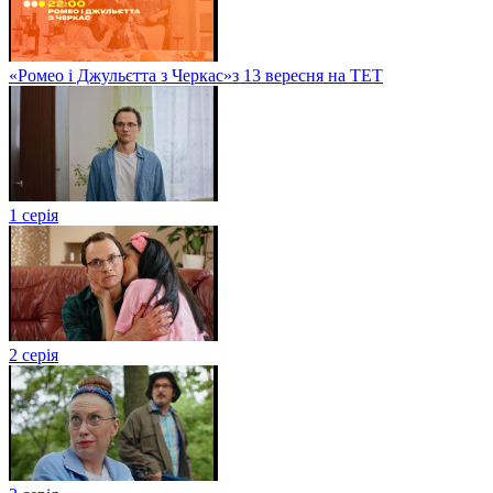
«Ромео і Джульєтта з Черкас»з 13 вересня на ТЕТ
1 серія
2 серія