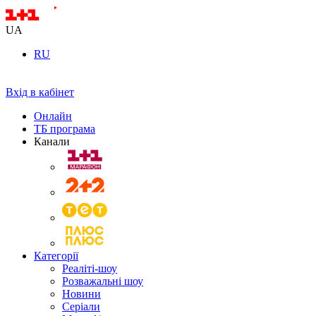
UA
RU
Вхід в кабінет
Онлайн
ТБ програма
Канали
Категорії
Реаліті-шоу
Розважальні шоу
Новини
Серіали