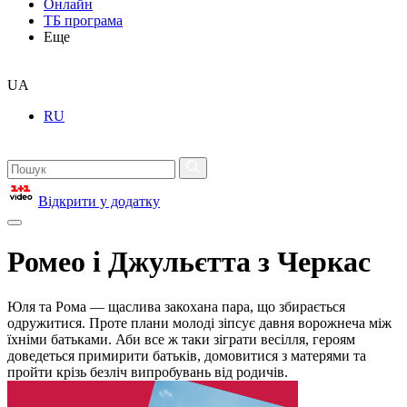
Онлайн
ТБ програма
Еще
UA
RU
Відкрити у додатку
Ромео і Джульєтта з Черкас
Юля та Рома — щаслива закохана пара, що збирається
одружитися. Проте плани молоді зіпсує давня ворожнеча між
їхніми батьками. Аби все ж таки зіграти весілля, героям
доведеться примирити батьків, домовитися з матерями та
пройти крізь безліч випробувань від родичів.