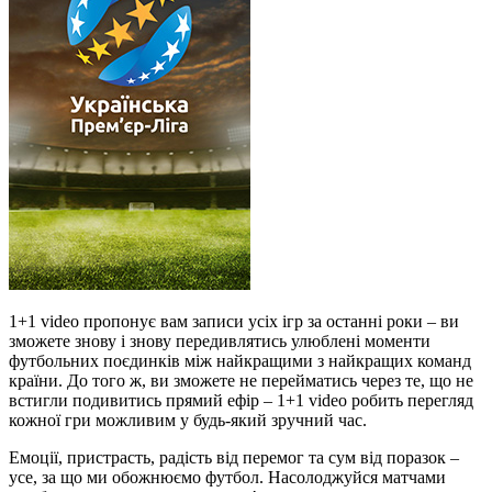
1+1 video пропонує вам записи усіх ігр за останні роки – ви
зможете знову і знову передивлятись улюблені моменти
футбольних поєдинків між найкращими з найкращих команд
країни. До того ж, ви зможете не перейматись через те, що не
встигли подивитись прямий ефір – 1+1 video робить перегляд
кожної гри можливим у будь-який зручний час.
Емоції, пристрасть, радість від перемог та сум від поразок –
усе, за що ми обожнюємо футбол. Насолоджуйся матчами