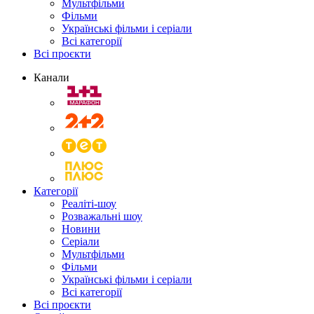
Мультфільми
Фільми
Українські фільми і серіали
Всі категорії
Всі проєкти
Канали
Категорії
Реаліті-шоу
Розважальні шоу
Новини
Серіали
Мультфільми
Фільми
Українські фільми і серіали
Всі категорії
Всі проєкти