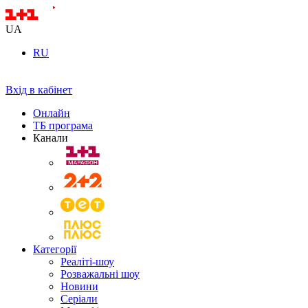
UA
RU
Вхід в кабінет
Онлайн
ТБ програма
Канали
Категорії
Реаліті-шоу
Розважальні шоу
Новини
Серіали