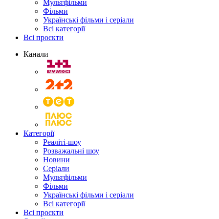
Мультфільми
Фільми
Українські фільми і серіали
Всі категорії
Всі проєкти
Канали
Категорії
Реаліті-шоу
Розважальні шоу
Новини
Серіали
Мультфільми
Фільми
Українські фільми і серіали
Всі категорії
Всі проєкти