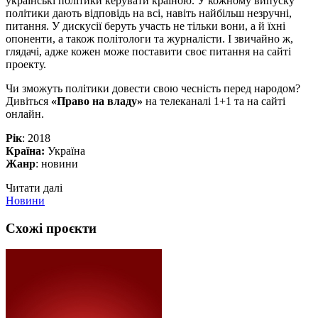
українські політики керувати країною. У кожному випуску
політики дають відповідь на всі, навіть найбільш незручні,
питання. У дискусії беруть участь не тільки вони, а й їхні
опоненти, а також політологи та журналісти. І звичайно ж,
глядачі, адже кожен може поставити своє питання на сайті
проекту.
Чи зможуть політики довести свою чесність перед народом?
Дивіться
«Право на владу»
на телеканалі 1+1 та на сайті
онлайн.
Рік
: 2018
Країна:
Україна
Жанр
: новини
Читати далі
Новини
Схожі проєкти