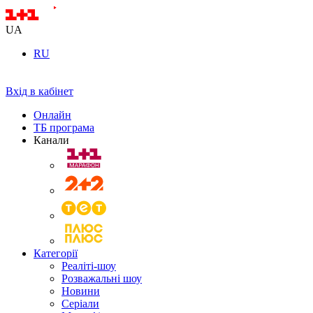
UA
RU
Вхід в кабінет
Онлайн
ТБ програма
Канали
Категорії
Реаліті-шоу
Розважальні шоу
Новини
Серіали