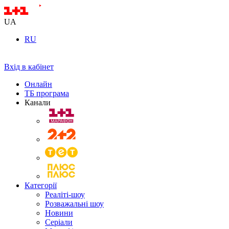
UA
RU
Вхід в кабінет
Онлайн
ТБ програма
Канали
Категорії
Реаліті-шоу
Розважальні шоу
Новини
Серіали