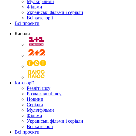
Мультфільми
Фільми
Українські фільми і серіали
Всі категорії
Всі проєкти
Канали
Категорії
Реаліті-шоу
Розважальні шоу
Новини
Серіали
Мультфільми
Фільми
Українські фільми і серіали
Всі категорії
Всі проєкти