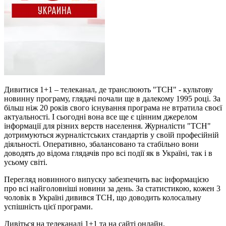
Дивитися 1+1 – телеканал, де транслюють "ТСН" - культову
новинну програму, глядачі почали ще в далекому 1995 році. За
більш ніж 20 років свого існування програма не втратила своєї
актуальності. І сьогодні вона все ще є цінним джерелом
інформації для різних верств населення. Журналісти "ТСН"
дотримуються журналістських стандартів у своїй професійній
діяльності. Оперативно, збалансовано та стабільно вони
доводять до відома глядачів про всі події як в Україні, так і в
усьому світі.
Перегляд новинного випуску забезпечить вас інформацією
про всі найголовніші новини за день. За статистикою, кожен 3
чоловік в Україні дивився ТСН, що доводить колосальну
успішність цієї програми.
Дивіться на телеканалі 1+1 та на сайті онлайн.