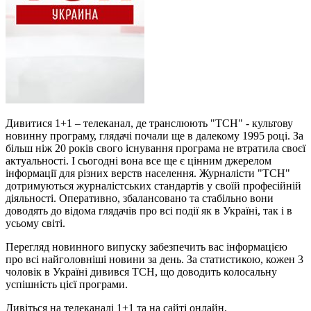
Дивитися 1+1 – телеканал, де транслюють "ТСН" - культову
новинну програму, глядачі почали ще в далекому 1995 році. За
більш ніж 20 років свого існування програма не втратила своєї
актуальності. І сьогодні вона все ще є цінним джерелом
інформації для різних верств населення. Журналісти "ТСН"
дотримуються журналістських стандартів у своїй професійній
діяльності. Оперативно, збалансовано та стабільно вони
доводять до відома глядачів про всі події як в Україні, так і в
усьому світі.
Перегляд новинного випуску забезпечить вас інформацією
про всі найголовніші новини за день. За статистикою, кожен 3
чоловік в Україні дивився ТСН, що доводить колосальну
успішність цієї програми.
Дивіться на телеканалі 1+1 та на сайті онлайн.