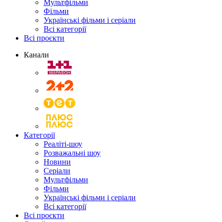
Мультфільми
Фільми
Українські фільми і серіали
Всі категорії
Всі проєкти
Канали
Категорії
Реаліті-шоу
Розважальні шоу
Новини
Серіали
Мультфільми
Фільми
Українські фільми і серіали
Всі категорії
Всі проєкти