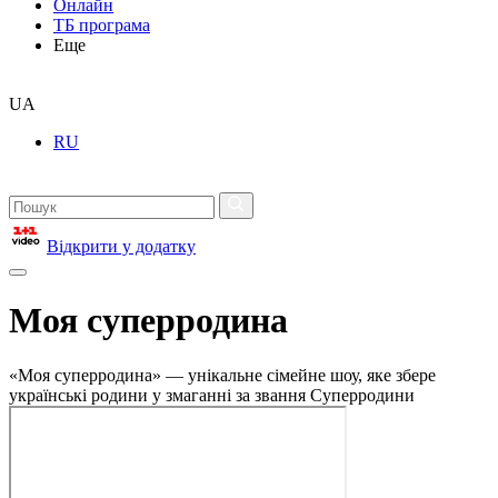
Онлайн
ТБ програма
Еще
UA
RU
Відкрити у додатку
Моя суперродина
«Моя суперродина» — унікальне сімейне шоу, яке збере
українські родини у змаганні за звання Суперродини