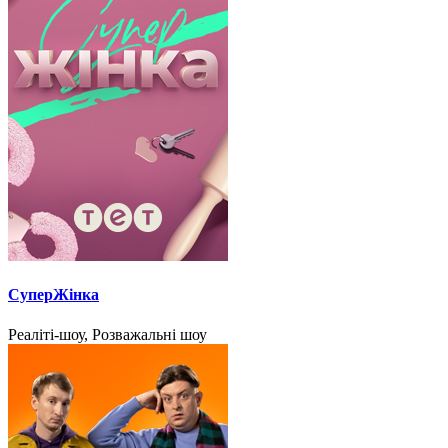
СуперЖінка
Реаліті-шоу, Розважальні шоу