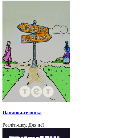
Панянка-селянка
Реаліті-шоу, Для неї