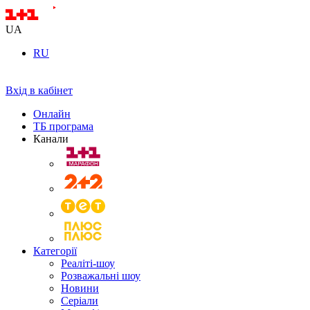
UA
RU
Вхід в кабінет
Онлайн
ТБ програма
Канали
Категорії
Реаліті-шоу
Розважальні шоу
Новини
Серіали