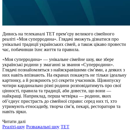
Дивись на телеканалі ТЕТ премʼєру великого сімейного
реаліті «Моя суперродина». Глядачі зможуть дізнатися про
унікальні традиції українських сімей, а також цікаво провести
час, побачивши їхнє життя та правила.
«Моя суперродина» — унікальне сімейне шоу, яке збере
українські родини у змаганні за звання «Суперродини».
Глядачі познайомляться з найяскравішими сімʼями, а деяких з
них навіть впізнають. На екранах покажуть не тільки ідеальну
картинку, а й розкриють усі секрети учасників. Щовипуску
чотири кардинально різні родини розповідатимуть про свої
цінності, правила та традиції, аби довести, що вони —
найкращі. Наприклад, перша четвірка — родини, яких
обʼєднує пристрасть до сімейної справи: серед них ті, хто
утримують етносадибу, творча сімʼя, пекарі, ресторатори та
навіть зірки.
Читати далі
Реаліті-шоу
Розважальні шоу
ТЕТ