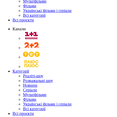
Мультфільми
Фільми
Українські фільми і серіали
Всі категорії
Всі проєкти
Канали
Категорії
Реаліті-шоу
Розважальні шоу
Новини
Серіали
Мультфільми
Фільми
Українські фільми і серіали
Всі категорії
Всі проєкти