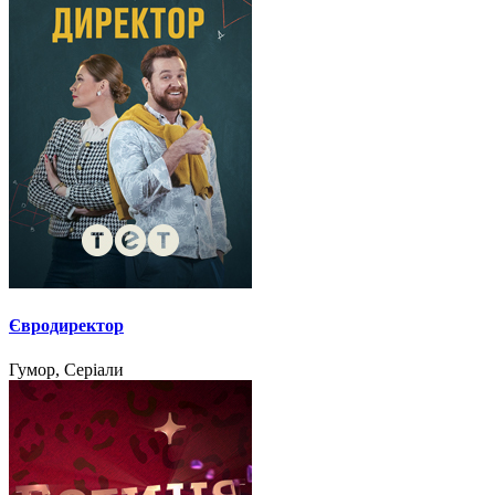
Євродиректор
Гумор, Серіали