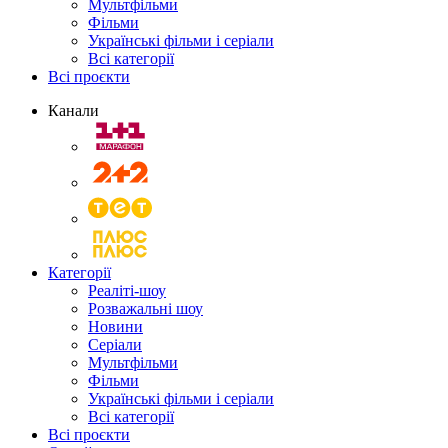
Мультфільми
Фільми
Українські фільми і серіали
Всі категорії
Всі проєкти
Канали
Категорії
Реаліті-шоу
Розважальні шоу
Новини
Серіали
Мультфільми
Фільми
Українські фільми і серіали
Всі категорії
Всі проєкти