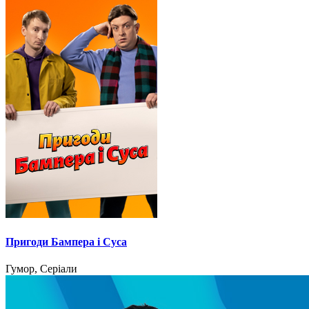
Пригоди Бампера і Суса
Гумор, Серіали