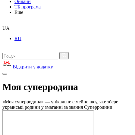
Онлайн
ТБ програма
Еще
UA
RU
Відкрити у додатку
Моя суперродина
«Моя суперродина» — унікальне сімейне шоу, яке збере
українські родини у змаганні за звання Суперродини