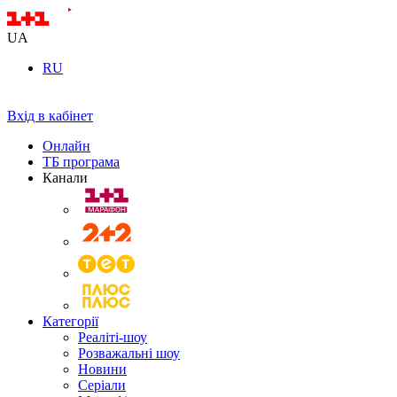
UA
RU
Вхід в кабінет
Онлайн
ТБ програма
Канали
Категорії
Реаліті-шоу
Розважальні шоу
Новини
Серіали