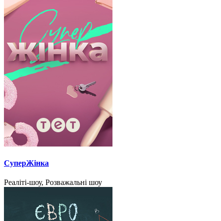
СуперЖінка
Реаліті-шоу, Розважальні шоу