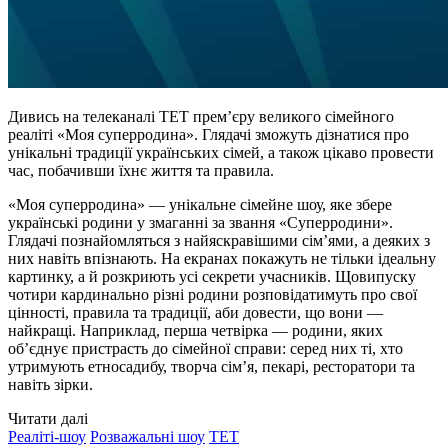
Дивись на телеканалі ТЕТ премʼєру великого сімейного
реаліті «Моя суперродина». Глядачі зможуть дізнатися про
унікальні традиції українських сімей, а також цікаво провести
час, побачивши їхнє життя та правила.
«Моя суперродина» — унікальне сімейне шоу, яке збере
українські родини у змаганні за звання «Суперродини».
Глядачі познайомляться з найяскравішими сімʼями, а деяких з
них навіть впізнають. На екранах покажуть не тільки ідеальну
картинку, а й розкриють усі секрети учасників. Щовипуску
чотири кардинально різні родини розповідатимуть про свої
цінності, правила та традиції, аби довести, що вони —
найкращі. Наприклад, перша четвірка — родини, яких
обʼєднує пристрасть до сімейної справи: серед них ті, хто
утримують етносадибу, творча сімʼя, пекарі, ресторатори та
навіть зірки.
Читати далі
Реаліті-шоу
Розважальні шоу
ТЕТ