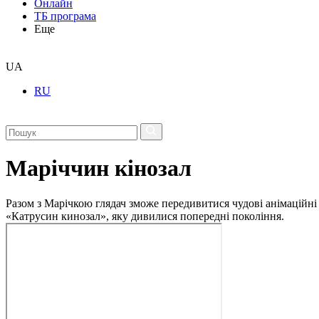
Онлайн
ТБ програма
Еще
UA
RU
Маріччин кінозал
Разом з Марічкою глядач зможе передивитися чудові анімаційні
«Катрусин кинозал», яку дивилися попередні покоління.