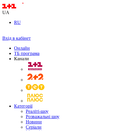
UA
RU
Вхід в кабінет
Онлайн
ТБ програма
Канали
Категорії
Реаліті-шоу
Розважальні шоу
Новини
Серіали