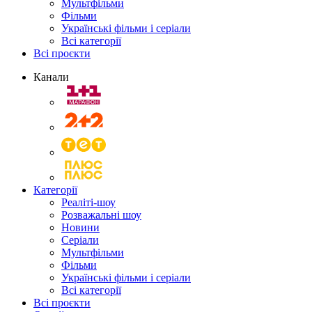
Мультфільми
Фільми
Українські фільми і серіали
Всі категорії
Всі проєкти
Канали
Категорії
Реаліті-шоу
Розважальні шоу
Новини
Серіали
Мультфільми
Фільми
Українські фільми і серіали
Всі категорії
Всі проєкти