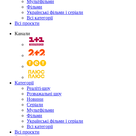
Мультфільми
Фільми
Українські фільми і серіали
Всі категорії
Всі проєкти
Канали
Категорії
Реаліті-шоу
Розважальні шоу
Новини
Серіали
Мультфільми
Фільми
Українські фільми і серіали
Всі категорії
Всі проєкти