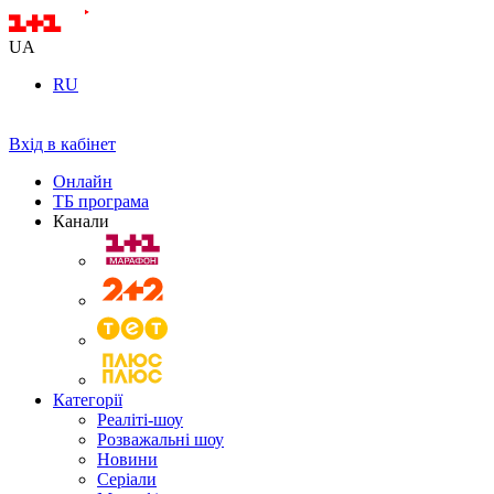
UA
RU
Вхід в кабінет
Онлайн
ТБ програма
Канали
Категорії
Реаліті-шоу
Розважальні шоу
Новини
Серіали