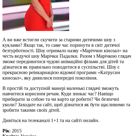
А ви вже встигли скучити за старими дитячими шоу з
куклами? Якщо так, то саме час поринути в світ дитячої
безтурботності. Шоу отримало назву «Маріччин кінозал» на
честь ведучої шоу Марічки Падалки. Разом з Марічкою глядач
зможе передивитися чудові анімаційні фільми для дітей та
дізнатися як правильно поводитися в суспільстві. Шоу є
прекрасною реінкарнацією відомої програми «Катрусин
кинозал», яку дивилися попередні покоління.
В простій та доступній манері маленькі глядачі зможуть
навчитися корисним речам. Куди зникає час? Навіщо
прибирати за собою та чи варто це робити? Чи безпечні
уколи? Заходьте на сайт, щоб дізнатися як бути щасливими та
зробити такими своїх дітей.
Дивіться на телеканалі 1+1 та на сайті онлайн.
Рік
: 2015