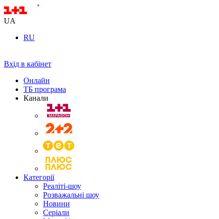
UA
RU
Вхід в кабінет
Онлайн
ТБ програма
Канали
Категорії
Реаліті-шоу
Розважальні шоу
Новини
Серіали