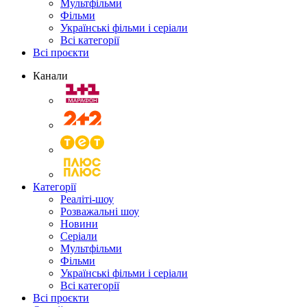
Мультфільми
Фільми
Українські фільми і серіали
Всі категорії
Всі проєкти
Канали
Категорії
Реаліті-шоу
Розважальні шоу
Новини
Серіали
Мультфільми
Фільми
Українські фільми і серіали
Всі категорії
Всі проєкти