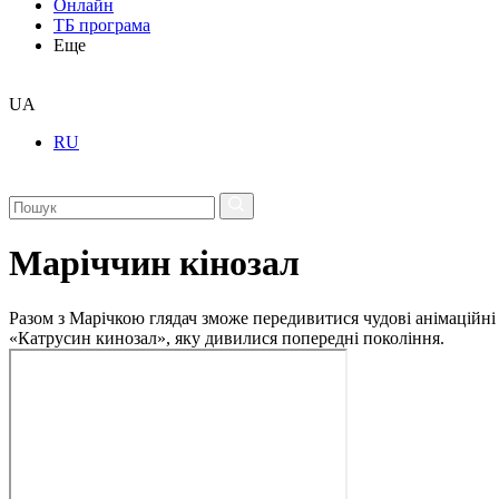
Онлайн
ТБ програма
Еще
UA
RU
Маріччин кінозал
Разом з Марічкою глядач зможе передивитися чудові анімаційні
«Катрусин кинозал», яку дивилися попередні покоління.