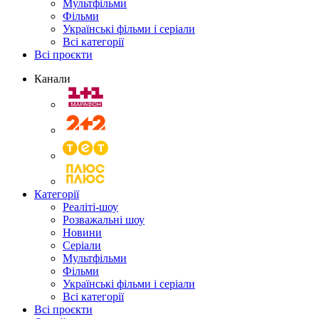
Мультфільми
Фільми
Українські фільми і серіали
Всі категорії
Всі проєкти
Канали
Категорії
Реаліті-шоу
Розважальні шоу
Новини
Серіали
Мультфільми
Фільми
Українські фільми і серіали
Всі категорії
Всі проєкти