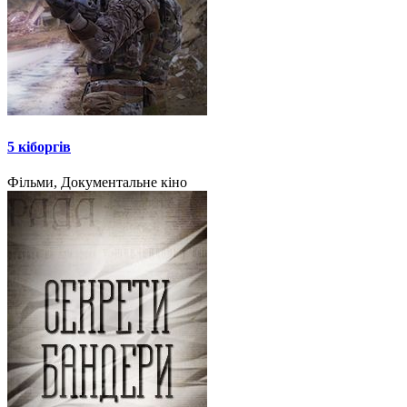
5 кіборгів
Фільми, Документальне кіно