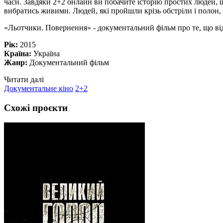
часи. Завдяки 2+2 онлайн ви побачите історію простих людей, 
вибратись живими. Людей, які пройшли крізь обстріли і полон,
«Льотчики. Повернення» - документальний фільм про те, що від
Рік:
2015
Країна:
Україна
Жанр:
Документальний фільм
Читати далі
Документальне кіно
2+2
Схожі проєкти