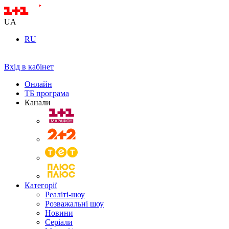
UA
RU
Вхід в кабінет
Онлайн
ТБ програма
Канали
Категорії
Реаліті-шоу
Розважальні шоу
Новини
Серіали