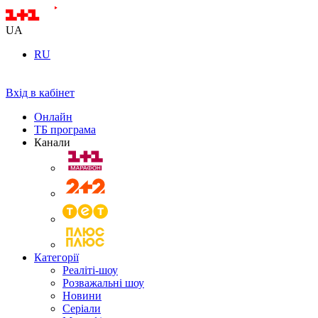
UA
RU
Вхід в кабінет
Онлайн
ТБ програма
Канали
Категорії
Реаліті-шоу
Розважальні шоу
Новини
Серіали