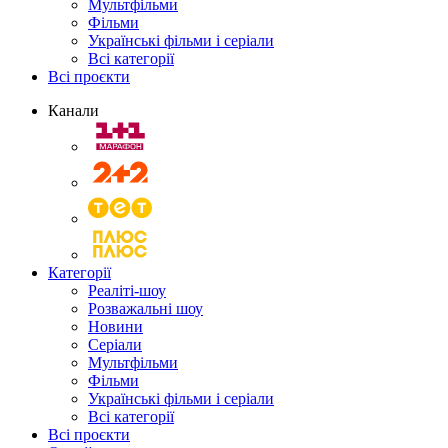
Мультфільми
Фільми
Українські фільми і серіали
Всі категорії
Всі проєкти
Канали
Категорії
Реаліті-шоу
Розважальні шоу
Новини
Серіали
Мультфільми
Фільми
Українські фільми і серіали
Всі категорії
Всі проєкти