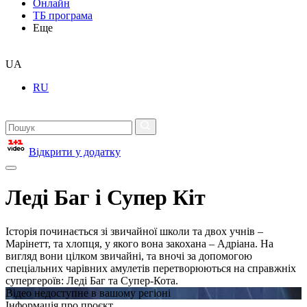
Онлайн
ТБ програма
Еще
UA
RU
Відкрити у додатку
Леді Баг і Супер Кіт
Історія починається зі звичайної школи та двох учнів –
Марінетт, та хлопця, у якого вона закохана – Адріана. На
вигляд вони цілком звичайні, та вночі за допомогою
спеціальних чарівних амулетів перетворюються на справжніх
супергероїв: Леді Баг та Супер-Кота.
Відео недоступне в вашому регіоні
Інформація про проєкт