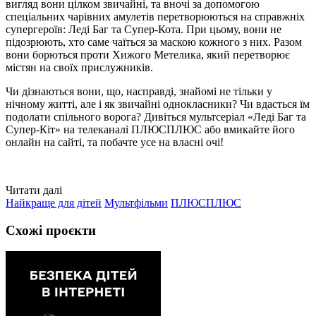
вигляд вони цілком звичайні, та вночі за допомогою
спеціальних чарівних амулетів перетворюються на справжніх
супергероїв: Леді Баг та Супер-Кота. При цьому, вони не
підозрюють, хто саме чаїться за маскою кожного з них. Разом
вони борються проти Хижого Метелика, який перетворює
містян на своїх прислужників.
Чи дізнаються вони, що, насправді, знайомі не тільки у
нічному житті, але і як звичайні однокласники? Чи вдасться їм
подолати спільного ворога? Дивіться мультсеріал «Леді Баг та
Супер-Кіт» на телеканалі ПЛЮСПЛЮС або вмикайте його
онлайн на сайті, та побачте усе на власні очі!
Читати далі
Найкраще для дітей
Мультфільми
ПЛЮСПЛЮС
Схожі проєкти