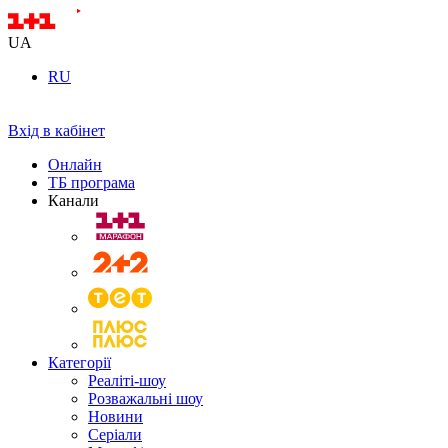
UA
RU
Вхід в кабінет
Онлайн
ТБ програма
Канали
Категорії
Реаліті-шоу
Розважальні шоу
Новини
Серіали