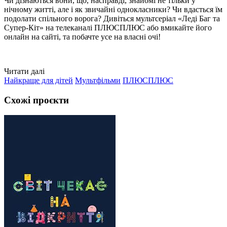
Чи дізнаються вони, що, насправді, знайомі не тільки у
нічному житті, але і як звичайні однокласники? Чи вдасться їм
подолати спільного ворога? Дивіться мультсеріал «Леді Баг та
Супер-Кіт» на телеканалі ПЛЮСПЛЮС або вмикайте його
онлайн на сайті, та побачте усе на власні очі!
Читати далі
Найкраще для дітей
Мультфільми
ПЛЮСПЛЮС
Схожі проєкти