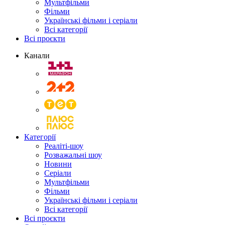
Мультфільми
Фільми
Українські фільми і серіали
Всі категорії
Всі проєкти
Канали
Категорії
Реаліті-шоу
Розважальні шоу
Новини
Серіали
Мультфільми
Фільми
Українські фільми і серіали
Всі категорії
Всі проєкти