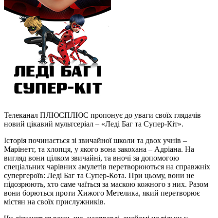
Телеканал ПЛЮСПЛЮС пропонує до уваги своїх глядачів
новий цікавий мультсеріал – «Леді Баг та Супер-Кіт».
Історія починається зі звичайної школи та двох учнів –
Марінетт, та хлопця, у якого вона закохана – Адріана. На
вигляд вони цілком звичайні, та вночі за допомогою
спеціальних чарівних амулетів перетворюються на справжніх
супергероїв: Леді Баг та Супер-Кота. При цьому, вони не
підозрюють, хто саме чаїться за маскою кожного з них. Разом
вони борються проти Хижого Метелика, який перетворює
містян на своїх прислужників.