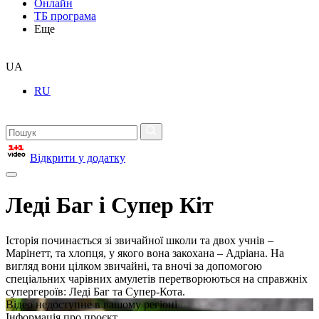
Онлайн
ТБ програма
Еще
UA
RU
Відкрити у додатку
Леді Баг і Супер Кіт
Історія починається зі звичайної школи та двох учнів –
Марінетт, та хлопця, у якого вона закохана – Адріана. На
вигляд вони цілком звичайні, та вночі за допомогою
спеціальних чарівних амулетів перетворюються на справжніх
супергероїв: Леді Баг та Супер-Кота.
Відео недоступне в вашому регіоні
Інформація про проєкт