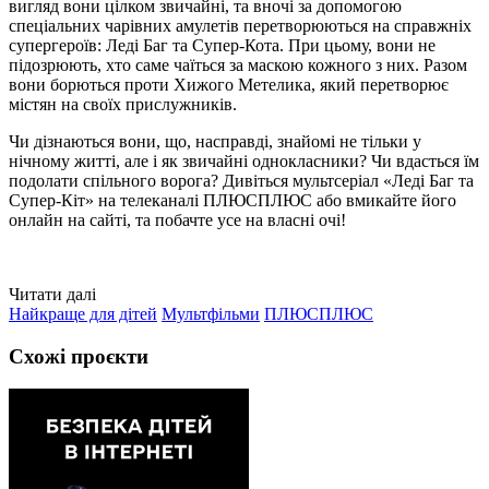
вигляд вони цілком звичайні, та вночі за допомогою
спеціальних чарівних амулетів перетворюються на справжніх
супергероїв: Леді Баг та Супер-Кота. При цьому, вони не
підозрюють, хто саме чаїться за маскою кожного з них. Разом
вони борються проти Хижого Метелика, який перетворює
містян на своїх прислужників.
Чи дізнаються вони, що, насправді, знайомі не тільки у
нічному житті, але і як звичайні однокласники? Чи вдасться їм
подолати спільного ворога? Дивіться мультсеріал «Леді Баг та
Супер-Кіт» на телеканалі ПЛЮСПЛЮС або вмикайте його
онлайн на сайті, та побачте усе на власні очі!
Читати далі
Найкраще для дітей
Мультфільми
ПЛЮСПЛЮС
Схожі проєкти