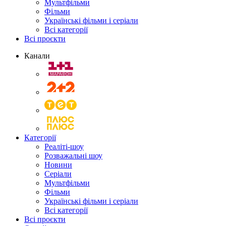
Мультфільми
Фільми
Українські фільми і серіали
Всі категорії
Всі проєкти
Канали
Категорії
Реаліті-шоу
Розважальні шоу
Новини
Серіали
Мультфільми
Фільми
Українські фільми і серіали
Всі категорії
Всі проєкти