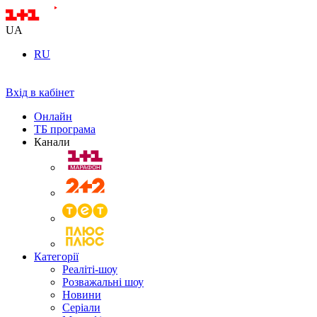
UA
RU
Вхід в кабінет
Онлайн
ТБ програма
Канали
Категорії
Реаліті-шоу
Розважальні шоу
Новини
Серіали