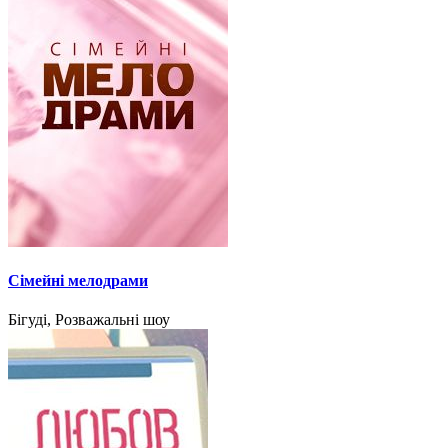
Сімейні мелодрами
Бігуді, Розважальні шоу