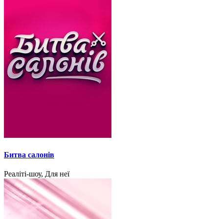
Битва салонів
Реаліті-шоу, Для неї