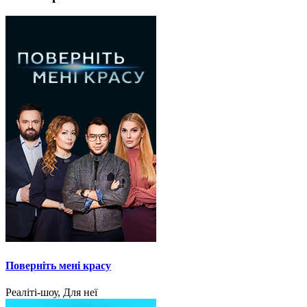
Поверніть мені красу
Реаліті-шоу, Для неї