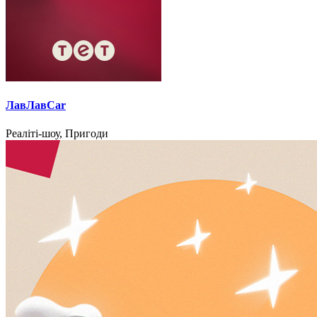
ЛавЛавCar
Реаліті-шоу, Пригоди