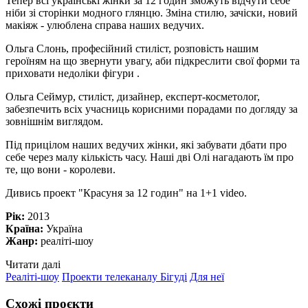
Тепер всі українські жінки за 12 годин зможуть відчути себе
ніби зі сторінки модного глянцю. Зміна стилю, зачіски, новий
макіяж - улюблена справа наших ведучих.
Ольга Слонь, професійний стиліст, розповість нашим
героїням на що звернути увагу, аби підкреслити свої форми та
приховати недоліки фігури .
Ольга Сеймур, стиліст, дизайнер, експерт-косметолог,
забезпечить всіх учасниць корисними порадами по догляду за
зовнішнім виглядом.
Під прицілом наших ведучих жінки, які забувати дбати про
себе через малу кількість часу. Наші дві Олі нагадають їм про
те, що вони - королеви.
Дивись проект "Красуня за 12 годин" на 1+1 video.
Рік:
2013
Країна:
Україна
Жанр:
реаліті-шоу
Читати далі
Реаліті-шоу
Проекти телеканалу Бігуді
Для неї
Схожі проєкти