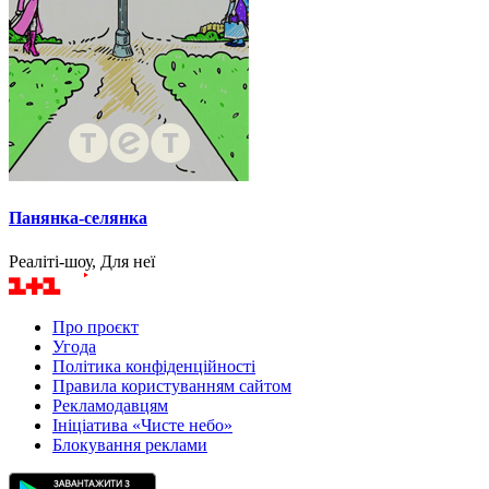
Панянка-селянка
Реаліті-шоу, Для неї
Про проєкт
Угода
Політика конфіденційності
Правила користуванням сайтом
Рекламодавцям
Ініціатива «Чисте небо»
Блокування реклами