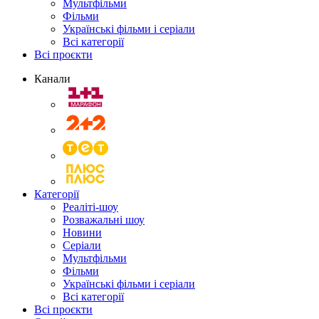
Мультфільми
Фільми
Українські фільми і серіали
Всі категорії
Всі проєкти
Канали
Категорії
Реаліті-шоу
Розважальні шоу
Новини
Серіали
Мультфільми
Фільми
Українські фільми і серіали
Всі категорії
Всі проєкти