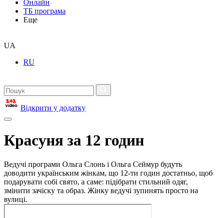
Онлайн
ТБ програма
Еще
UA
RU
Відкрити у додатку
Красуня за 12 годин
Ведучі програми Ольга Слонь і Ольга Сеймур будуть
доводити українським жінкам, що 12-ти годин достатньо, щоб
подарувати собі свято, а саме: підібрати стильний одяг,
змінити зачіску та образ. Жінку ведучі зупинять просто на
вулиці.