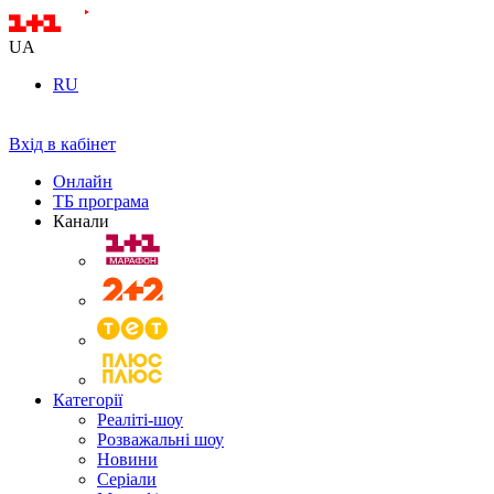
UA
RU
Вхід в кабінет
Онлайн
ТБ програма
Канали
Категорії
Реаліті-шоу
Розважальні шоу
Новини
Серіали