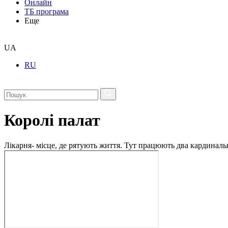
Онлайн
ТБ програма
Еще
UA
RU
Королі палат
Лікарня- місце, де рятують життя. Тут працюють два кардинально 