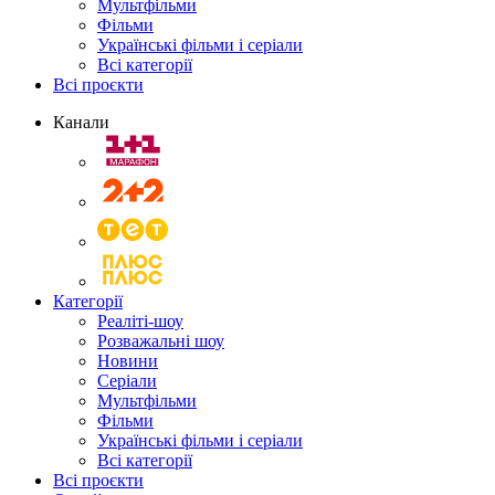
Мультфільми
Фільми
Українські фільми і серіали
Всі категорії
Всі проєкти
Канали
Категорії
Реаліті-шоу
Розважальні шоу
Новини
Серіали
Мультфільми
Фільми
Українські фільми і серіали
Всі категорії
Всі проєкти