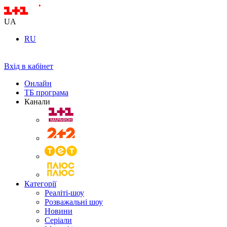
UA
RU
Вхід в кабінет
Онлайн
ТБ програма
Канали
Категорії
Реаліті-шоу
Розважальні шоу
Новини
Серіали