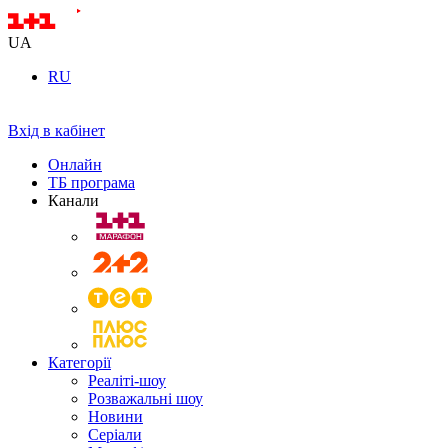
UA
RU
Вхід в кабінет
Онлайн
ТБ програма
Канали
Категорії
Реаліті-шоу
Розважальні шоу
Новини
Серіали