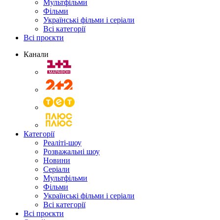
Мультфільми
Фільми
Українські фільми і серіали
Всі категорії
Всі проєкти
Канали
Категорії
Реаліті-шоу
Розважальні шоу
Новини
Серіали
Мультфільми
Фільми
Українські фільми і серіали
Всі категорії
Всі проєкти