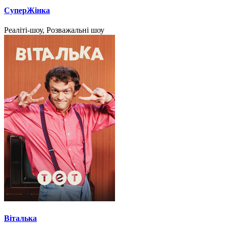
СуперЖінка
Реаліті-шоу, Розважальні шоу
Віталька