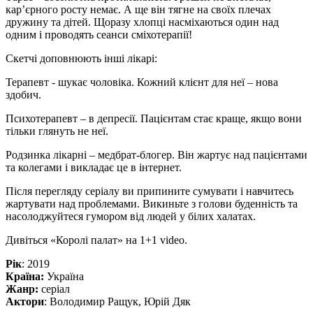
кар’єрного росту немає. А ще він тягне на своїх плечах
дружину та дітей. Щоразу хлопці насміхаються один над
одним і проводять сеанси сміхотерапії!
Скетчі доповнюють інші лікарі:
Терапевт - шукає чоловіка. Кожний клієнт для неї – нова
здобич.
Психотерапевт – в депресії. Пацієнтам стає краще, якщо вони
тільки глянуть не неї.
Родзинка лікарні – медбрат-блогер. Він жартує над пацієнтами
та колегами і викладає це в інтернет.
Після перегляду серіалу ви припините сумувати і навчитесь
жартувати над проблемами. Викиньте з голови буденність та
насолоджуйтеся гумором від людей у білих халатах.
Дивіться «Королі палат» на 1+1 videо.
Рік
: 2019
Країна:
Україна
Жанр:
серіал
Актори
: Володимир Ращук, Юрій Дяк