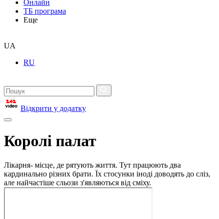
Онлайн
ТБ програма
Еще
UA
RU
Відкрити у додатку
Королі палат
Лікарня- місце, де рятують життя. Тут працюють два
кардинально різних брати. Їх стосунки іноді доводять до сліз,
але найчастіше сльози з'являються від сміху.