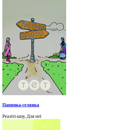
Панянка-селянка
Реаліті-шоу, Для неї