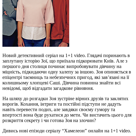
Новий детективний серіал на 1+1 video. Глядачі поринають в
заплутану історію Зої, що приїхала підкорювати Київ. Але з
першого дня столиця починає випробовувати дівчину на
міцність, підкидаючи одну халепу за іншою. Зоя опиняється в
епіцентрі таємниць та небезпечних пригод, які зав’язані на її
колишньому хлопцеві Саші. Дівчина повинна знайти всі
невідомі, щоб відгадати загадкове рівняння.
На шляху до розгадки Зоя зустріне вірних друзів та заклятих
ворогів. Кохання, інтриги та постійні підступи не дадуть
навіть перевести подих, але завдяки своєму гумору та
впертості вона буде рухатися до мети. Чи вистачить цього для
розкриття секрету і чи готова Зоя на злочин?
Дивись нові епізоди серіалу “Хамелеон” онлайн на 1+1 video.