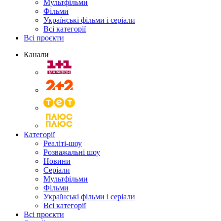
Мультфільми
Фільми
Українські фільми і серіали
Всі категорії
Всі проєкти
Канали
Категорії
Реаліті-шоу
Розважальні шоу
Новини
Серіали
Мультфільми
Фільми
Українські фільми і серіали
Всі категорії
Всі проєкти