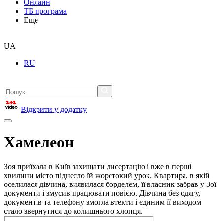
Онлайн
ТБ програма
Еще
UA
RU
Відкрити у додатку
Хамелеон
Зоя приїхала в Київ захищати дисертацію і вже в перші
хвилини місто піднесло їй жорстокий урок. Квартира, в якій
оселилася дівчина, виявилася борделем, її власник забрав у Зої
документи і змусив працювати повією. Дівчина без одягу,
документів та телефону змогла втекти і єдиним її виходом
стало звернутися до колишнього хлопця.