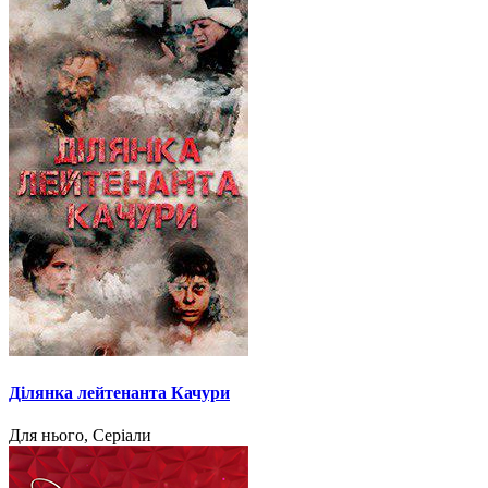
Ділянка лейтенанта Качури
Для нього, Серіали