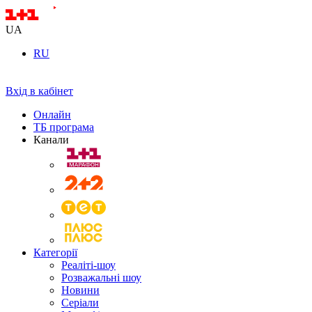
UA
RU
Вхід в кабінет
Онлайн
ТБ програма
Канали
Категорії
Реаліті-шоу
Розважальні шоу
Новини
Серіали