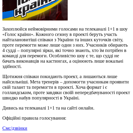
Захоплюйся неймовірними голосами на телеканалі 1+1 в шоу
«Голос країни». Кожного сезону в проекті беруть участь
найталановитіші співаки з України та інших куточків світу,
проте перемогти може лише один з них. Учасників обирають
4 судді – популярні зірки, які точно знають, хто їм потрібен в
команді для перемоги. Особливістю шоу є те, що судді не
бачать виконавців на кастингах, а оцінюють лише вокальні
здібності.
Щотижня співаки покидають проект, а лишаються лише
найсильніші. Мета тренерів – допомогти учасникам проявити
свій талант та перемогти в проекті. Хоча формат і є
голландським, проте завдяки своїй непередбачуваності проект
швидко набув популярності в Україні.
Дивись на телеканалі 1+1 та на сайті онлайн.
Офіційні правила голосування:
Смс/дзвінки