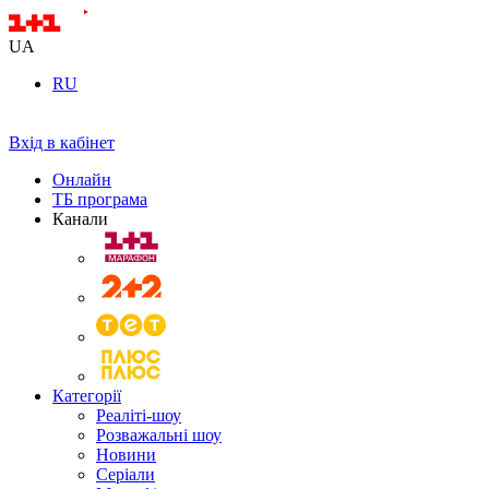
UA
RU
Вхід в кабінет
Онлайн
ТБ програма
Канали
Категорії
Реаліті-шоу
Розважальні шоу
Новини
Серіали