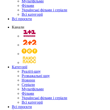
Мультфільми
Фільми
Українські фільми і серіали
Всі категорії
Всі проєкти
Канали
Категорії
Реаліті-шоу
Розважальні шоу
Новини
Серіали
Мультфільми
Фільми
Українські фільми і серіали
Всі категорії
Всі проєкти