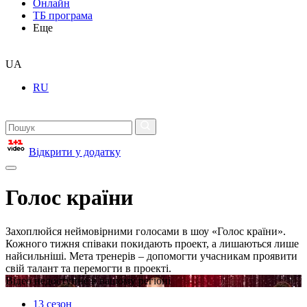
Онлайн
ТБ програма
Еще
UA
RU
Відкрити у додатку
Голос країни
Захоплюйся неймовірними голосами в шоу «Голос країни».
Кожного тижня співаки покидають проект, а лишаються лише
найсильніші. Мета тренерів – допомогти учасникам проявити
свій талант та перемогти в проекті.
Відео недоступне в вашому регіоні
13 сезон