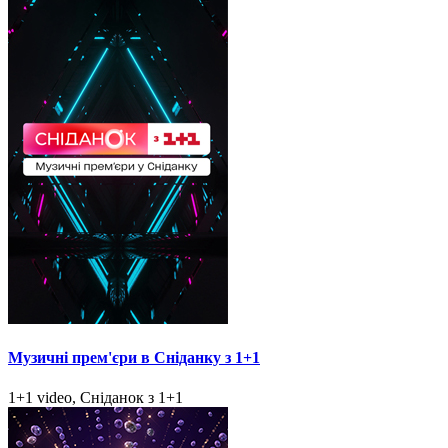
Музичні прем'єри в Сніданку з 1+1
1+1 video, Сніданок з 1+1