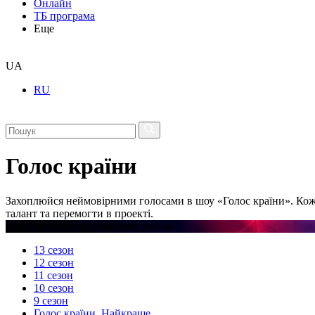
Онлайн
ТБ програма
Еще
UA
RU
Голос країни
Захоплюйся неймовірними голосами в шоу «Голос країни». Кож
талант та перемогти в проекті.
Відео недоступне в вашому регіоні
13 сезон
12 сезон
11 сезон
10 сезон
9 сезон
Голос країни. Найкраще