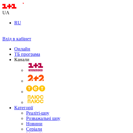
UA
RU
Вхід в кабінет
Онлайн
ТБ програма
Канали
Категорії
Реаліті-шоу
Розважальні шоу
Новини
Серіали