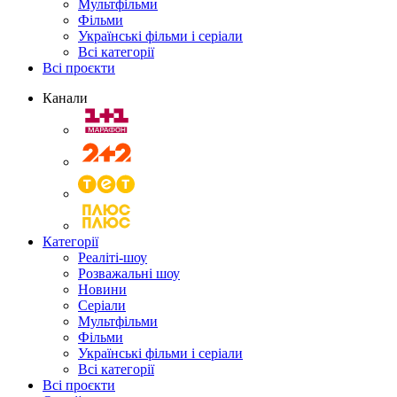
Мультфільми
Фільми
Українські фільми і серіали
Всі категорії
Всі проєкти
Канали
Категорії
Реаліті-шоу
Розважальні шоу
Новини
Серіали
Мультфільми
Фільми
Українські фільми і серіали
Всі категорії
Всі проєкти