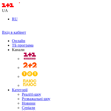
UA
RU
Вхід в кабінет
Онлайн
ТБ програма
Канали
Категорії
Реаліті-шоу
Розважальні шоу
Новини
Серіали