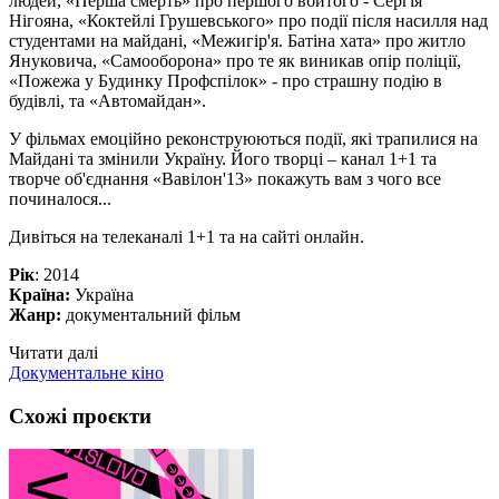
людей, «Перша смерть» про першого вбитого - Сергія
Нігояна, «Коктейлі Грушевського» про події після насилля над
студентами на майдані, «Межигір'я. Батіна хата» про житло
Януковича, «Самооборона» про те як виникав опір поліції,
«Пожежа у Будинку Профспілок» - про страшну подію в
будівлі, та «Автомайдан».
У фільмах емоційно реконструюються події, які трапилися на
Майдані та змінили Україну. Його творці – канал 1+1 та
творче об'єднання «Вавілон'13» покажуть вам з чого все
починалося...
Дивіться на телеканалі 1+1 та на сайті онлайн.
Рік
: 2014
Країна:
Україна
Жанр:
документальний фільм
Читати далі
Документальне кіно
Схожі проєкти