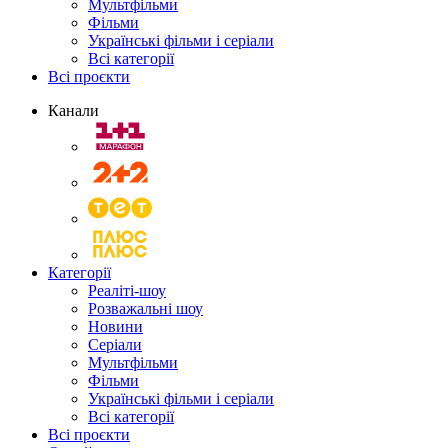
Мультфільми
Фільми
Українські фільми і серіали
Всі категорії
Всі проєкти
Канали
Категорії
Реаліті-шоу
Розважальні шоу
Новини
Серіали
Мультфільми
Фільми
Українські фільми і серіали
Всі категорії
Всі проєкти