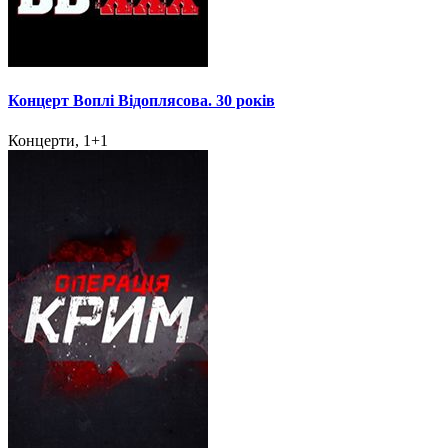
Концерт Воплі Відоплясова. 30 років
Концерти, 1+1