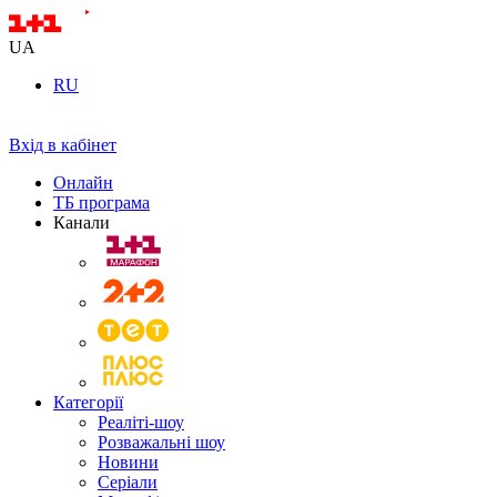
UA
RU
Вхід в кабінет
Онлайн
ТБ програма
Канали
Категорії
Реаліті-шоу
Розважальні шоу
Новини
Серіали