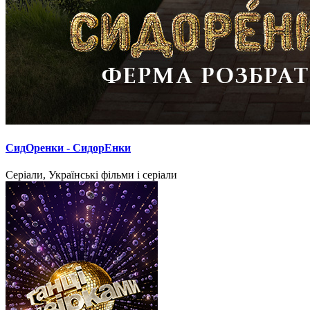
СидОренки - СидорЕнки
Серіали, Українські фільми і серіали