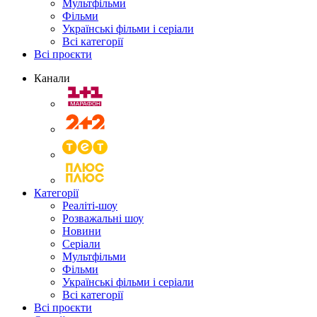
Мультфільми
Фільми
Українські фільми і серіали
Всі категорії
Всі проєкти
Канали
Категорії
Реаліті-шоу
Розважальні шоу
Новини
Серіали
Мультфільми
Фільми
Українські фільми і серіали
Всі категорії
Всі проєкти