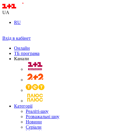
UA
RU
Вхід в кабінет
Онлайн
ТБ програма
Канали
Категорії
Реаліті-шоу
Розважальні шоу
Новини
Серіали