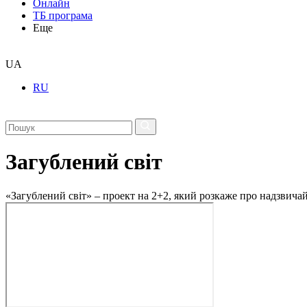
Онлайн
ТБ програма
Еще
UA
RU
Загублений світ
«Загублений світ» – проект на 2+2, який розкаже про надзвичайн