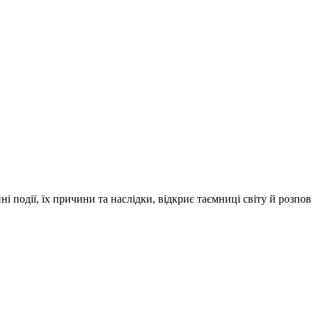
і події, їх причини та наслідки, відкриє таємниці світу й розпо