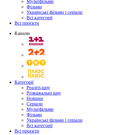
Мультфільми
Фільми
Українські фільми і серіали
Всі категорії
Всі проєкти
Канали
Категорії
Реаліті-шоу
Розважальні шоу
Новини
Серіали
Мультфільми
Фільми
Українські фільми і серіали
Всі категорії
Всі проєкти