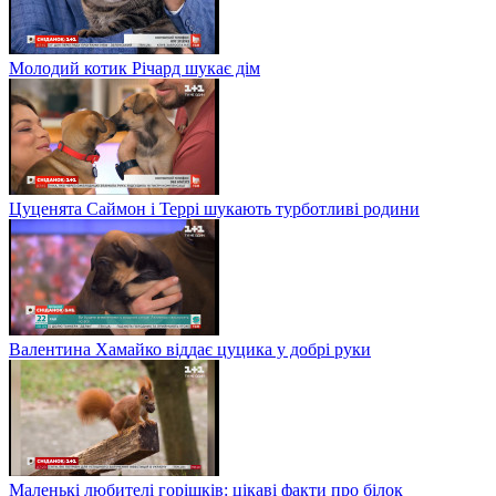
Молодий котик Річард шукає дім
Цуценята Саймон і Террі шукають турботливі родини
Валентина Хамайко віддає цуцика у добрі руки
Маленькі любителі горішків: цікаві факти про білок