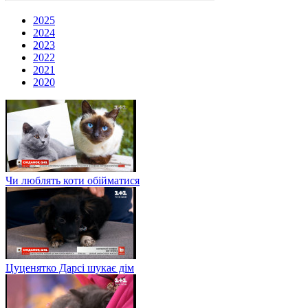
2025
2024
2023
2022
2021
2020
Чи люблять коти обійматися
Цуценятко Дарсі шукає дім