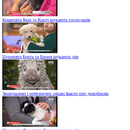
Кошенята Кері та Конті шукають господарів
Цуценята Берта та Броня шукають дім
Зворушливі і небезпечні: цікаві факти про дикобразів