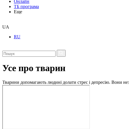
Онлайн
ТБ програма
Еще
UA
RU
Усе про тварин
Тварини допомагають людині долати стрес і депресію. Вони незм