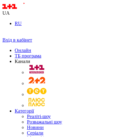
UA
RU
Вхід в кабінет
Онлайн
ТБ програма
Канали
Категорії
Реаліті-шоу
Розважальні шоу
Новини
Серіали