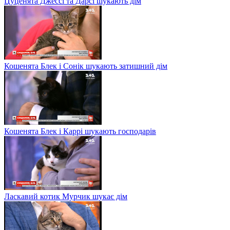
Цуценята Джессі та Дарсі шукають дім
Кошенята Блек і Сонік шукають затишний дім
Кошенята Блек і Каррі шукають господарів
Ласкавий котик Мурчик шукає дім