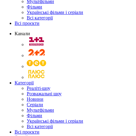
Мультфільми
Фільми
Українські фільми і серіали
Всі категорії
Всі проєкти
Канали
Категорії
Реаліті-шоу
Розважальні шоу
Новини
Серіали
Мультфільми
Фільми
Українські фільми і серіали
Всі категорії
Всі проєкти