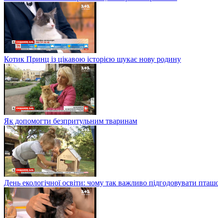
Котик Принц із цікавою історією шукає нову родину
Як допомогти безпритульним тваринам
День екологічної освіти: чому так важливо підгодовувати пташ