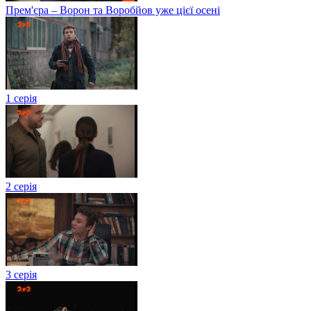
Прем'єра – Ворон та Воробйов уже цієї осені
1 серія
2 серія
3 серія