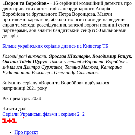
«Ворон та Воробйов»
-
16-серійний комедійний детектив про
двох приватних детективів - неординарного Андрія
Воробйова та брутального Петра Воронцова. Маючи
протилежні характери, абсолютно різні погляди на ведення
справ та методи розслідування, запеклі вороги повинні стати
партнерами, аби знайти бандитський сейф із 50 мільйонами
доларів.
Більше українських серіалів дивись на Київстар ТБ
Головні ролі виконали:
Ярослав Шахторін, Володимир Ращук,
Оксана-Таїсія Щурук
. Також у серіалі «Ворон та Воробйов»
знімалися Дмитро Суржиков, Тетяна Малкова, Катерина
Руда та інші. Режисер - Олександр Сальников.
Знімання серіалу «Ворон та Воробйов» відбувалося
наприкінці 2021 року.
Рік прем’єри: 2024
Читати далі
Серіали
Українські фільми і серіали
2+2
Про проєкт