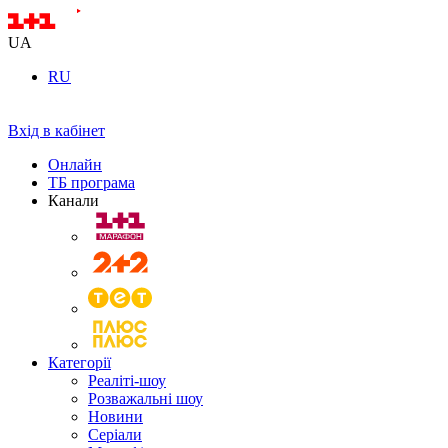
UA
RU
Вхід в кабінет
Онлайн
ТБ програма
Канали
Категорії
Реаліті-шоу
Розважальні шоу
Новини
Серіали