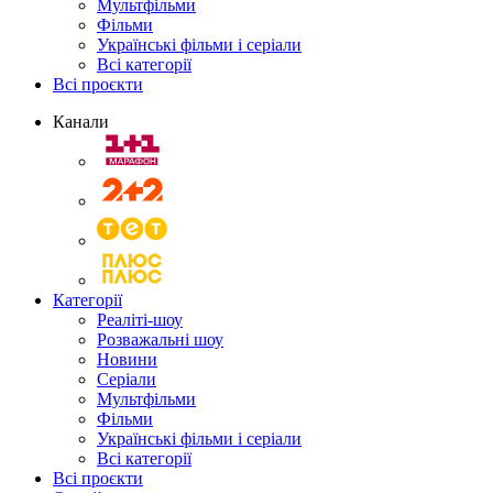
Мультфільми
Фільми
Українські фільми і серіали
Всі категорії
Всі проєкти
Канали
Категорії
Реаліті-шоу
Розважальні шоу
Новини
Серіали
Мультфільми
Фільми
Українські фільми і серіали
Всі категорії
Всі проєкти