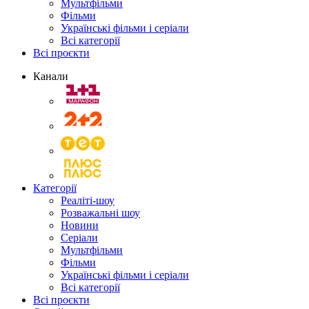
Мультфільми
Фільми
Українські фільми і серіали
Всі категорії
Всі проєкти
Канали
Категорії
Реаліті-шоу
Розважальні шоу
Новини
Серіали
Мультфільми
Фільми
Українські фільми і серіали
Всі категорії
Всі проєкти