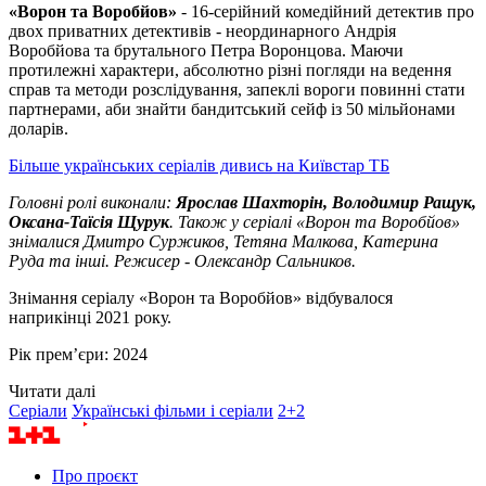
«Ворон та Воробйов»
-
16-серійний комедійний детектив про
двох приватних детективів - неординарного Андрія
Воробйова та брутального Петра Воронцова. Маючи
протилежні характери, абсолютно різні погляди на ведення
справ та методи розслідування, запеклі вороги повинні стати
партнерами, аби знайти бандитський сейф із 50 мільйонами
доларів.
Більше українських серіалів дивись на Київстар ТБ
Головні ролі виконали:
Ярослав Шахторін, Володимир Ращук,
Оксана-Таїсія Щурук
. Також у серіалі «Ворон та Воробйов»
знімалися Дмитро Суржиков, Тетяна Малкова, Катерина
Руда та інші. Режисер - Олександр Сальников.
Знімання серіалу «Ворон та Воробйов» відбувалося
наприкінці 2021 року.
Рік прем’єри: 2024
Читати далі
Серіали
Українські фільми і серіали
2+2
Про проєкт