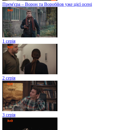
Прем'єра – Ворон та Воробйов уже цієї осені
1 серія
2 серія
3 серія