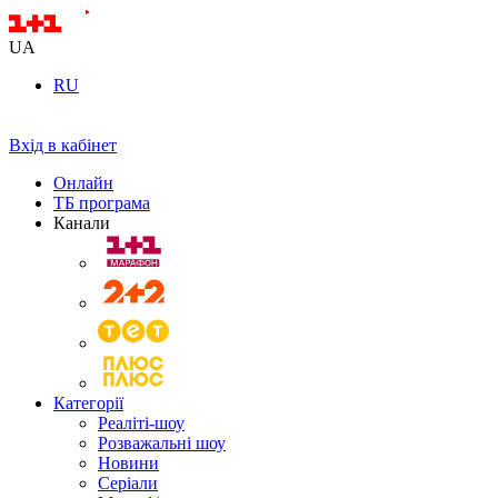
UA
RU
Вхід в кабінет
Онлайн
ТБ програма
Канали
Категорії
Реаліті-шоу
Розважальні шоу
Новини
Серіали