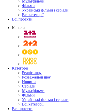
Мультфільми
Фільми
Українські фільми і серіали
Всі категорії
Всі проєкти
Канали
Категорії
Реаліті-шоу
Розважальні шоу
Новини
Серіали
Мультфільми
Фільми
Українські фільми і серіали
Всі категорії
Всі проєкти