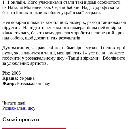
1+1 онлайн. Його учасниками стали такі відомі особистості,
як Наталія Могилевська, Сергій Бабкін, Надя Дорофєєва та
багато інших знакових облич української естради.
Неймовірна кількість захопливих номерів, разючі танцювальні
піруети… На підготовку кожного номера пішла неймовірна
кількість часу, багато кому довелося зробити величезний крок
над собою, щоб досягти тих результатів.
Дух змагання, яскраве світло, неймовірна музика і неповторні
рухи, які зіллються в танці, мов дві стихії – усе це ви зможете
побачити у розважальному шоу «Танці з зірками». Вболівайте
за улюблених артистів.
Рік:
2006
Країна:
Україна
Жанр:
Розважальні шоу
Читати далі
Розважальні шоу
Схожі проєкти