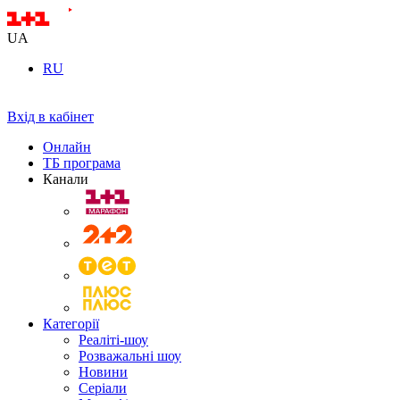
UA
RU
Вхід в кабінет
Онлайн
ТБ програма
Канали
Категорії
Реаліті-шоу
Розважальні шоу
Новини
Серіали