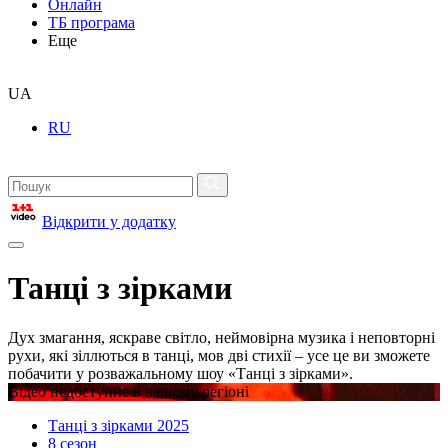
Онлайн
ТБ програма
Еще
UA
RU
Відкрити у додатку
Танці з зірками
Дух змагання, яскраве світло, неймовірна музика і неповторні
рухи, які зіллються в танці, мов дві стихії – усе це ви зможете
побачити у розважальному шоу «Танці з зірками».
Відео недоступне в вашому регіоні
Танці з зірками 2025
8 сезон