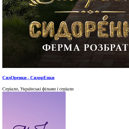
СидОренки - СидорЕнки
Серіали, Українські фільми і серіали