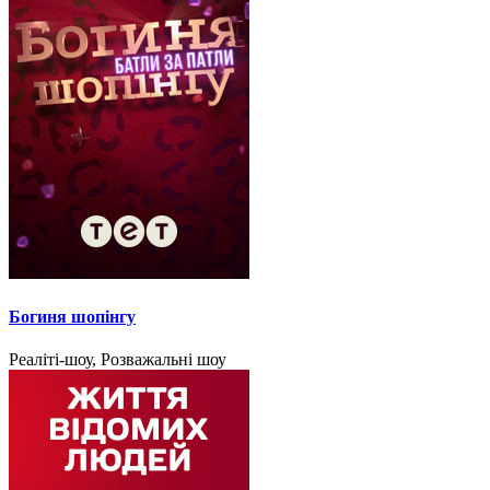
Богиня шопінгу
Реаліті-шоу, Розважальні шоу