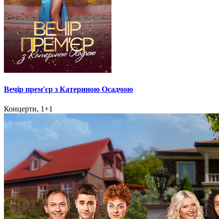
Вечір прем'єр з Катериною Осадчою
Концерти, 1+1