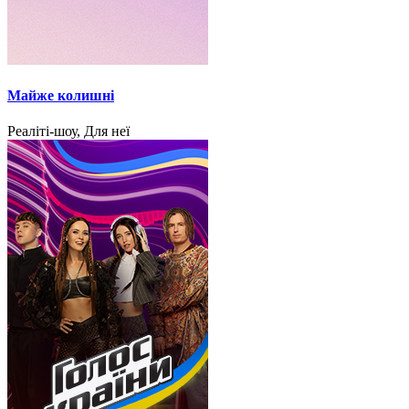
Майже колишні
Реаліті-шоу, Для неї