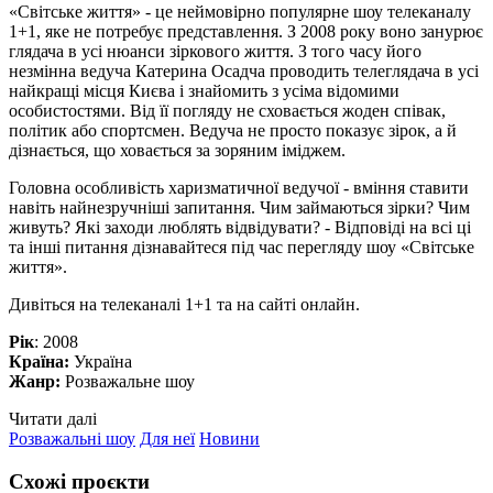
«Світське життя» - це неймовірно популярне шоу телеканалу
1+1, яке не потребує представлення. З 2008 року воно занурює
глядача в усі нюанси зіркового життя. З того часу його
незмінна ведуча Катерина Осадча проводить телеглядача в усі
найкращі місця Києва і знайомить з усіма відомими
особистостями. Від її погляду не сховається жоден співак,
політик або спортсмен. Ведуча не просто показує зірок, а й
дізнається, що ховається за зоряним іміджем.
Головна особливість харизматичної ведучої - вміння ставити
навіть найнезручніші запитання. Чим займаються зірки? Чим
живуть? Які заходи люблять відвідувати? - Відповіді на всі ці
та інші питання дізнавайтеся під час перегляду шоу «Світське
життя».
Дивіться на телеканалі 1+1 та на сайті онлайн.
Рік
: 2008
Країна:
Україна
Жанр:
Розважальне шоу
Читати далі
Розважальні шоу
Для неї
Новини
Схожі проєкти