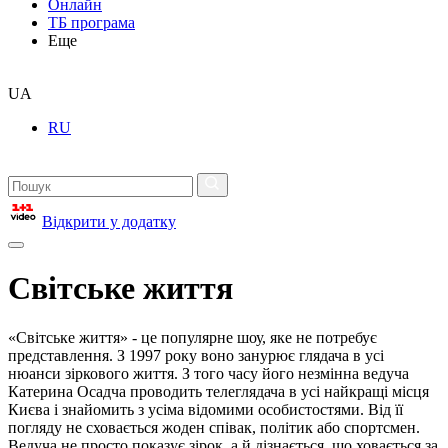
Онлайн
ТБ програма
Еще
UA
RU
Відкрити у додатку
Світське життя
«Світське життя» - це популярне шоу, яке не потребує
представлення. З 1997 року воно занурює глядача в усі
нюанси зіркового життя. З того часу його незмінна ведуча
Катерина Осадча проводить телеглядача в усі найкращі місця
Києва і знайомить з усіма відомими особистостями. Від її
погляду не сховається жоден співак, політик або спортсмен.
Ведуча не просто показує зірок, а й дізнається, що ховається за