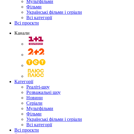
Мультфільми
Фільми
Українські фільми і серіали
Всі категорії
Всі проєкти
Канали
Категорії
Реаліті-шоу
Розважальні шоу
Новини
Серіали
Мультфільми
Фільми
Українські фільми і серіали
Всі категорії
Всі проєкти