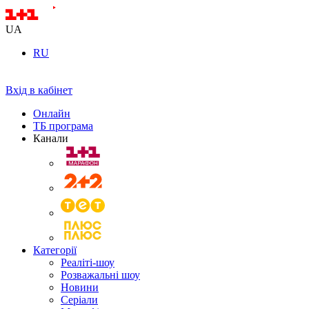
UA
RU
Вхід в кабінет
Онлайн
ТБ програма
Канали
Категорії
Реаліті-шоу
Розважальні шоу
Новини
Серіали