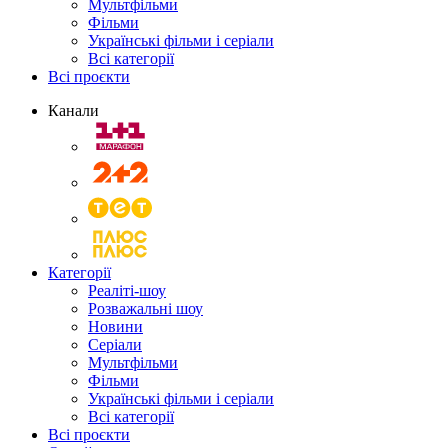
Мультфільми
Фільми
Українські фільми і серіали
Всі категорії
Всі проєкти
Канали
Категорії
Реаліті-шоу
Розважальні шоу
Новини
Серіали
Мультфільми
Фільми
Українські фільми і серіали
Всі категорії
Всі проєкти