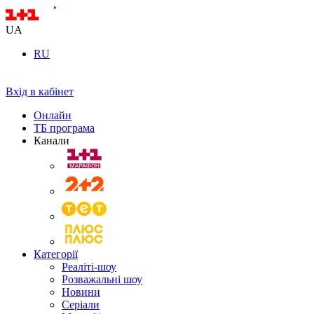
UA
RU
Вхід в кабінет
Онлайн
ТБ програма
Канали
Категорії
Реаліті-шоу
Розважальні шоу
Новини
Серіали