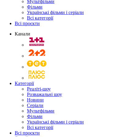
Мультфільми
Фільми
Українські фільми і серіали
Всі категорії
Всі проєкти
Канали
Категорії
Реаліті-шоу
Розважальні шоу
Новини
Серіали
Мультфільми
Фільми
Українські фільми і серіали
Всі категорії
Всі проєкти