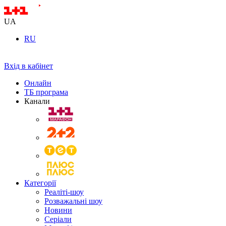
UA
RU
Вхід в кабінет
Онлайн
ТБ програма
Канали
Категорії
Реаліті-шоу
Розважальні шоу
Новини
Серіали