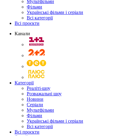
Мультфільми
Фільми
Українські фільми і серіали
Всі категорії
Всі проєкти
Канали
Категорії
Реаліті-шоу
Розважальні шоу
Новини
Серіали
Мультфільми
Фільми
Українські фільми і серіали
Всі категорії
Всі проєкти