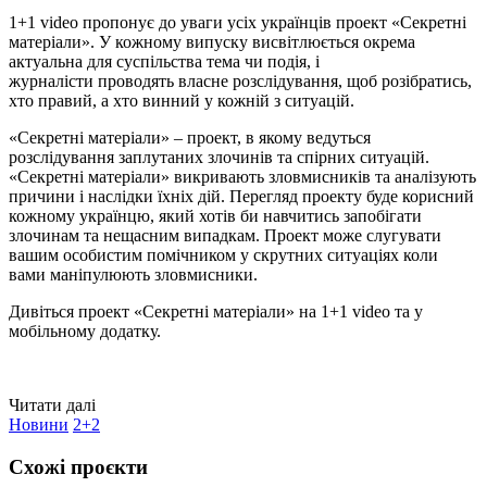
1+1 video пропонує до уваги усіх українців проект «Секретні
матеріали». У кожному випуску висвітлюється окрема
актуальна для суспільства тема чи подія, і
журналісти проводять власне розслідування, щоб розібратись,
хто правий, а хто винний у кожній з ситуацій.
«Секретні матеріали» – проект, в якому ведуться
розслідування заплутаних злочинів та спірних ситуацій.
«Секретні матеріали» викривають зловмисників та аналізують
причини і наслідки їхніх дій. Перегляд проекту буде корисний
кожному українцю, який хотів би навчитись запобігати
злочинам та нещасним випадкам. Проект може слугувати
вашим особистим помічником у скрутних ситуаціях коли
вами маніпулюють зловмисники.
Дивіться проект «Секретні матеріали» на 1+1 video та у
мобільному додатку.
Читати далі
Новини
2+2
Схожі проєкти