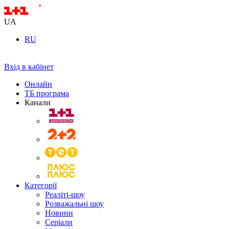
UA
RU
Вхід в кабінет
Онлайн
ТБ програма
Канали
Категорії
Реаліті-шоу
Розважальні шоу
Новини
Серіали