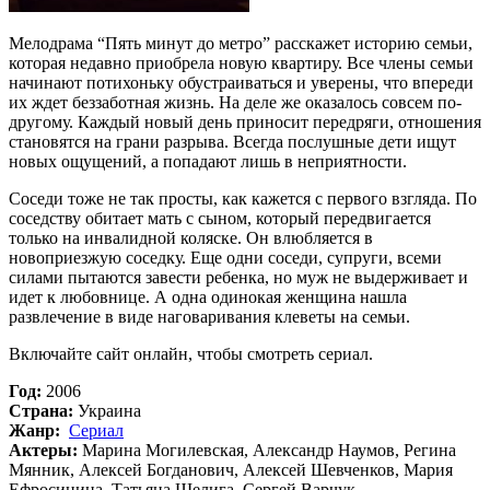
Мелодрама “Пять минут до метро” расскажет историю семьи,
которая недавно приобрела новую квартиру. Все члены семьи
начинают потихоньку обустраиваться и уверены, что впереди
их ждет беззаботная жизнь. На деле же оказалось совсем по-
другому. Каждый новый день приносит передряги, отношения
становятся на грани разрыва. Всегда послушные дети ищут
новых ощущений, а попадают лишь в неприятности.
Соседи тоже не так просты, как кажется с первого взгляда. По
соседству обитает мать с сыном, который передвигается
только на инвалидной коляске. Он влюбляется в
новоприезжую соседку. Еще одни соседи, супруги, всеми
силами пытаются завести ребенка, но муж не выдерживает и
идет к любовнице. А одна одинокая женщина нашла
развлечение в виде наговаривания клеветы на семьи.
Включайте сайт онлайн, чтобы смотреть сериал.
Год:
2006
Страна:
Украина
Жанр:
Сериал
Актеры:
Марина Могилевская, Александр Наумов, Регина
Мянник, Алексей Богданович, Алексей Шевченков, Мария
Ефросинина, Татьяна Шелига, Сергей Варчук