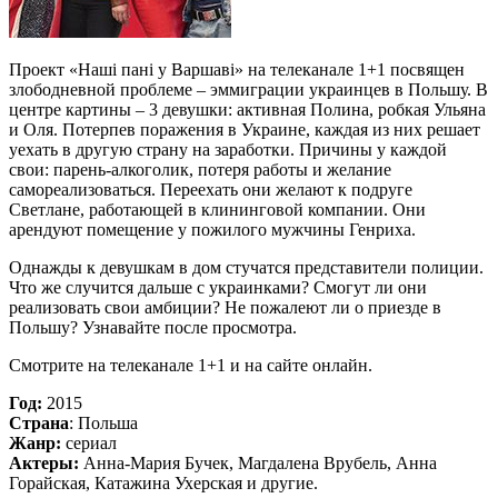
Проект «Наші пані у Варшаві» на телеканале 1+1 посвящен
злободневной проблеме – эммиграции украинцев в Польшу. В
центре картины – 3 девушки: активная Полина, робкая Ульяна
и Оля. Потерпев поражения в Украине, каждая из них решает
уехать в другую страну на заработки. Причины у каждой
свои: парень-алкоголик, потеря работы и желание
самореализоваться. Переехать они желают к подруге
Светлане, работающей в клининговой компании. Они
арендуют помещение у пожилого мужчины Генриха.
Однажды к девушкам в дом стучатся представители полиции.
Что же случится дальше с украинками? Смогут ли они
реализовать свои амбиции? Не пожалеют ли о приезде в
Польшу? Узнавайте после просмотра.
Смотрите на телеканале 1+1 и на сайте онлайн.
Год:
2015
Страна
: Польша
Жанр:
сериал
Актеры:
Анна-Мария Бучек, Магдалена Врубель, Анна
Горайская, Катажина Ухерская и другие.