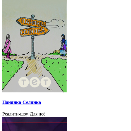
Панянка-Селянка
Реалити-шоу, Для неё