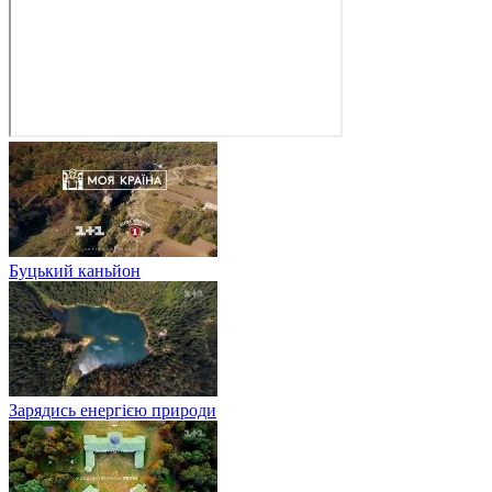
Буцький каньйон
Зарядись енергією природи