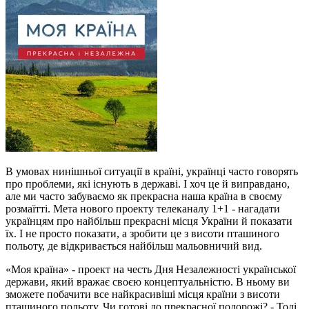
В умовах нинішньої ситуації в країні, українці часто говорять
про проблеми, які існують в державі. І хоч це й виправдано,
але ми часто забуваємо як прекрасна наша країна в своєму
розмаїтті. Мета нового проекту телеканалу 1+1 - нагадати
українцям про найбільш прекрасні місця України й показати
їх. І не просто показати, а зробити це з висоти пташиного
польоту, де відкривається найбільш мальовничий вид.
«Моя країна» - проект на честь Дня Незалежності української
держави, який вражає своєю концептуальністю. В ньому ви
зможете побачити все найкрасивіші місця країни з висоти
пташиного польоту. Чи готові до прекрасної подорожі? - Тоді