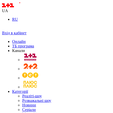
UA
RU
Вхід в кабінет
Онлайн
ТБ програма
Канали
Категорії
Реаліті-шоу
Розважальні шоу
Новини
Серіали