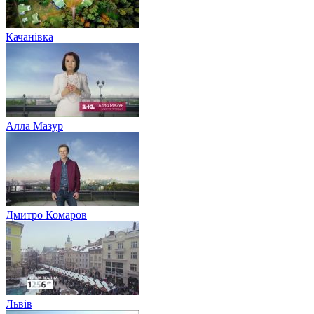
Качанівка
Алла Мазур
Дмитро Комаров
Львів