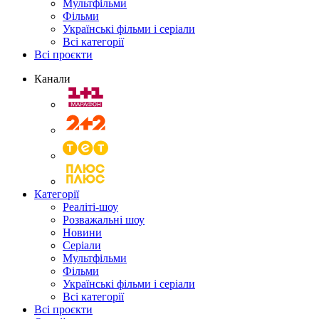
Мультфільми
Фільми
Українські фільми і серіали
Всі категорії
Всі проєкти
Канали
Категорії
Реаліті-шоу
Розважальні шоу
Новини
Серіали
Мультфільми
Фільми
Українські фільми і серіали
Всі категорії
Всі проєкти