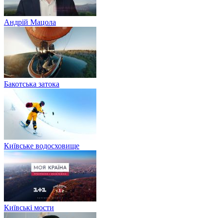
Андрій Мацола
Бакотська затока
Київське водосховище
Київські мости