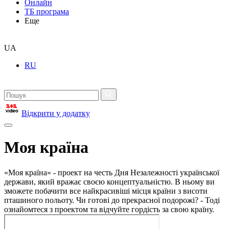
Онлайн
ТБ програма
Еще
UA
RU
Відкрити у додатку
Моя країна
«Моя країна» - проект на честь Дня Незалежності української
держави, який вражає своєю концептуальністю. В ньому ви
зможете побачити все найкрасивіші місця країни з висоти
пташиного польоту. Чи готові до прекрасної подорожі? - Тоді
ознайомтеся з проектом та відчуйте гордість за свою країну.