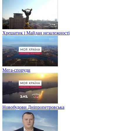
Хрещатик і Майдан незалежності
Мега-споруди
Новобудови Дніпропетровська